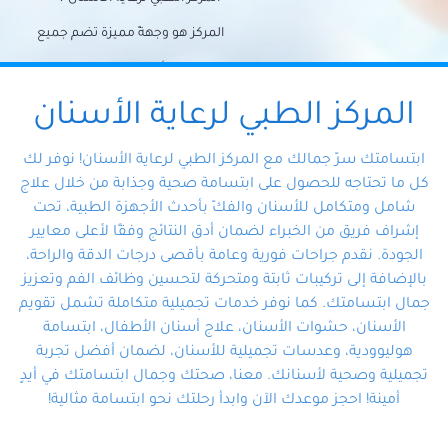
المركز هو وجهةً مميزة تضم جميع
احتياجات الأسنان تحت سقف واحد،
وتضمن لك حلاً شاملًا لجميع
المركز الطبي لرعاية الأسنان
مشكلات أسنانك بفضل فريقنا
ابتسامتك سرّ جمالك مع المركز الطبي لرعاية الأسنان! نوفر لك
المتخصص ذوي الخبرة، ستجد نفسك
كل ما تحتاجه للحصول على ابتسامة صحية وجذابة من خلال علاج
شامل ومتكامل للأسنان والفكّ بأحدث الأجهزة الطبية، تحت
في أيد أمينة تلبي احتياجاتك بكل
إشراف فريق من الخبراء لضمان أدق النتائج وفقًا لأعلى معايير
احترافية ودقة.
الجودة. نقدم جراحات فورية وعامة بأقصى درجات الدقة والراحة،
بالإضافة إلى تركيبات ثابتة ومتحركة لتحسين وظائف الفم وتعزيز
جمال ابتسامتك. كما نوفر خدمات تجميلية متكاملة تشمل تقويم
الأسنان، حشوات الأسنان، علاج أسنان الأطفال، ابتسامة
هوليوودية، وعدسات تجميلية للأسنان، لضمان أفضل تجربة
تجميلية وصحية لأسنانك. معنا، صحتك وجمال ابتسامتك في أيدٍ
أمينة! احجز موعدك الآن وابدأ رحلتك نحو ابتسامة مثالية!