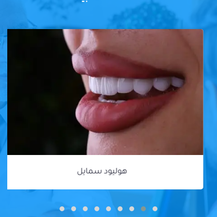
هوليود سمايل