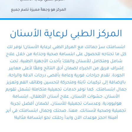
المركز هو وجهةً مميزة تضم جميع
احتياجات الأسنان تحت سقف واحد،
وتضمن لك حلاً شاملًا لجميع
المركز الطبي لرعاية الأسنان
مشكلات أسنانك بفضل فريقنا
ابتسامتك سرّ جمالك مع المركز الطبي لرعاية الأسنان! نوفر لك
المتخصص ذوي الخبرة، ستجد نفسك
كل ما تحتاجه للحصول على ابتسامة صحية وجذابة من خلال علاج
شامل ومتكامل للأسنان والفكّ بأحدث الأجهزة الطبية، تحت
في أيد أمينة تلبي احتياجاتك بكل
إشراف فريق من الخبراء لضمان أدق النتائج وفقًا لأعلى معايير
احترافية ودقة.
الجودة. نقدم جراحات فورية وعامة بأقصى درجات الدقة والراحة،
بالإضافة إلى تركيبات ثابتة ومتحركة لتحسين وظائف الفم وتعزيز
جمال ابتسامتك. كما نوفر خدمات تجميلية متكاملة تشمل تقويم
الأسنان، حشوات الأسنان، علاج أسنان الأطفال، ابتسامة
هوليوودية، وعدسات تجميلية للأسنان، لضمان أفضل تجربة
تجميلية وصحية لأسنانك. معنا، صحتك وجمال ابتسامتك في أيدٍ
أمينة! احجز موعدك الآن وابدأ رحلتك نحو ابتسامة مثالية!