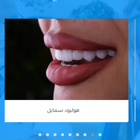
هوليود سمايل