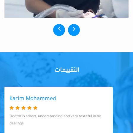
التقييمات
Karim Mohammed
Doctor is smart, understanding and very tasteful in his
dealings