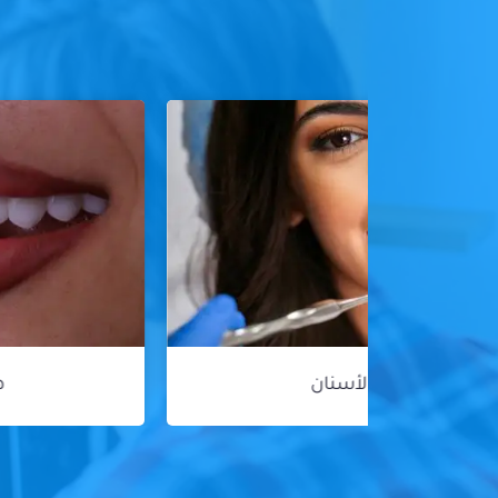
هوليود سمايل