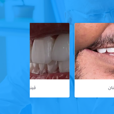
ڤينير الأسنان