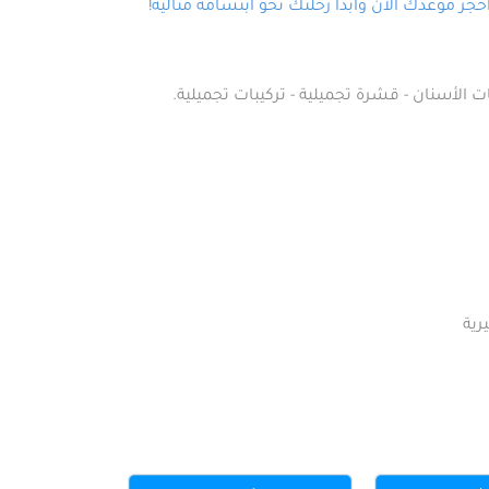
ز موعدك الآن وابدأ رحلتك نحو ابتسامة مثالية!
ت الأسنان - قشرة تجميلية - تركيبات تجميلية.
رية