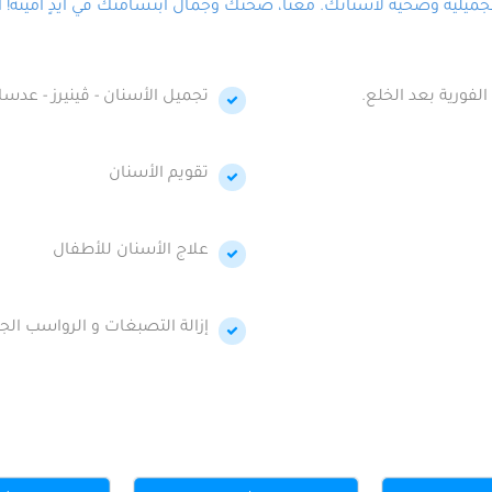
لية وصحية لأسنانك. معنا، صحتك وجمال ابتسامتك في أيدٍ أمينة! احج
الفورية بعد الخلع.
تجميل الأسنان - ڤينيرز - عدسا
تقويم الأسنان
علاج الأسنان للأطفال
إزالة التصبغات و الرواسب الجي