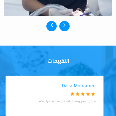
التقييمات
Dalia Mohamed
مركز ممتاز ومعاملته كويسه شكرا ليكم