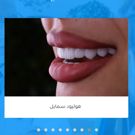
هوليود سمايل