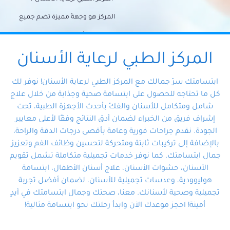
المركز هو وجهةً مميزة تضم جميع
احتياجات الأسنان تحت سقف واحد،
وتضمن لك حلاً شاملًا لجميع
المركز الطبي لرعاية الأسنان
مشكلات أسنانك بفضل فريقنا
ابتسامتك سرّ جمالك مع المركز الطبي لرعاية الأسنان! نوفر لك
المتخصص ذوي الخبرة، ستجد نفسك
كل ما تحتاجه للحصول على ابتسامة صحية وجذابة من خلال علاج
شامل ومتكامل للأسنان والفكّ بأحدث الأجهزة الطبية، تحت
في أيد أمينة تلبي احتياجاتك بكل
إشراف فريق من الخبراء لضمان أدق النتائج وفقًا لأعلى معايير
احترافية ودقة.
الجودة. نقدم جراحات فورية وعامة بأقصى درجات الدقة والراحة،
بالإضافة إلى تركيبات ثابتة ومتحركة لتحسين وظائف الفم وتعزيز
جمال ابتسامتك. كما نوفر خدمات تجميلية متكاملة تشمل تقويم
الأسنان، حشوات الأسنان، علاج أسنان الأطفال، ابتسامة
هوليوودية، وعدسات تجميلية للأسنان، لضمان أفضل تجربة
تجميلية وصحية لأسنانك. معنا، صحتك وجمال ابتسامتك في أيدٍ
أمينة! احجز موعدك الآن وابدأ رحلتك نحو ابتسامة مثالية!