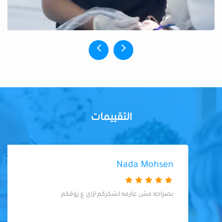
التقييمات
Nada Mohsen
بصراحه مش عارفه اشكركم ازاي ع زوقكم