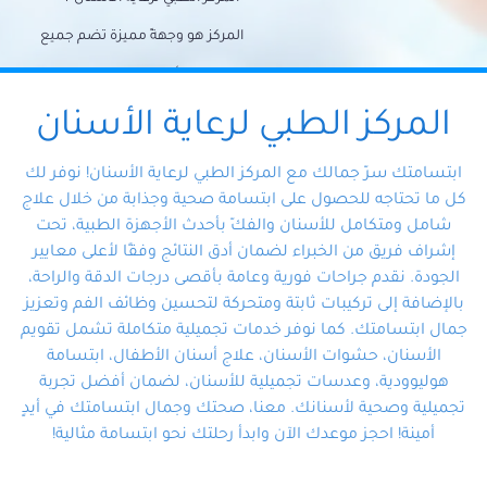
المركز هو وجهةً مميزة تضم جميع
احتياجات الأسنان تحت سقف واحد،
وتضمن لك حلاً شاملًا لجميع
المركز الطبي لرعاية الأسنان
مشكلات أسنانك بفضل فريقنا
ابتسامتك سرّ جمالك مع المركز الطبي لرعاية الأسنان! نوفر لك
المتخصص ذوي الخبرة، ستجد نفسك
كل ما تحتاجه للحصول على ابتسامة صحية وجذابة من خلال علاج
شامل ومتكامل للأسنان والفكّ بأحدث الأجهزة الطبية، تحت
في أيد أمينة تلبي احتياجاتك بكل
إشراف فريق من الخبراء لضمان أدق النتائج وفقًا لأعلى معايير
احترافية ودقة.
الجودة. نقدم جراحات فورية وعامة بأقصى درجات الدقة والراحة،
بالإضافة إلى تركيبات ثابتة ومتحركة لتحسين وظائف الفم وتعزيز
جمال ابتسامتك. كما نوفر خدمات تجميلية متكاملة تشمل تقويم
الأسنان، حشوات الأسنان، علاج أسنان الأطفال، ابتسامة
هوليوودية، وعدسات تجميلية للأسنان، لضمان أفضل تجربة
تجميلية وصحية لأسنانك. معنا، صحتك وجمال ابتسامتك في أيدٍ
أمينة! احجز موعدك الآن وابدأ رحلتك نحو ابتسامة مثالية!