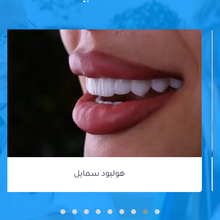
هوليود سمايل