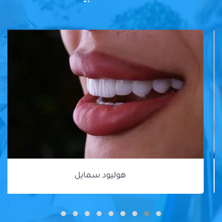
هوليود سمايل