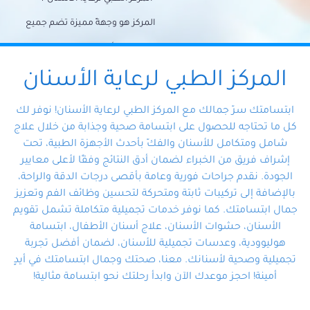
المركز هو وجهةً مميزة تضم جميع
احتياجات الأسنان تحت سقف واحد،
وتضمن لك حلاً شاملًا لجميع
المركز الطبي لرعاية الأسنان
مشكلات أسنانك بفضل فريقنا
ابتسامتك سرّ جمالك مع المركز الطبي لرعاية الأسنان! نوفر لك
المتخصص ذوي الخبرة، ستجد نفسك
كل ما تحتاجه للحصول على ابتسامة صحية وجذابة من خلال علاج
شامل ومتكامل للأسنان والفكّ بأحدث الأجهزة الطبية، تحت
في أيد أمينة تلبي احتياجاتك بكل
إشراف فريق من الخبراء لضمان أدق النتائج وفقًا لأعلى معايير
احترافية ودقة.
الجودة. نقدم جراحات فورية وعامة بأقصى درجات الدقة والراحة،
بالإضافة إلى تركيبات ثابتة ومتحركة لتحسين وظائف الفم وتعزيز
جمال ابتسامتك. كما نوفر خدمات تجميلية متكاملة تشمل تقويم
الأسنان، حشوات الأسنان، علاج أسنان الأطفال، ابتسامة
هوليوودية، وعدسات تجميلية للأسنان، لضمان أفضل تجربة
تجميلية وصحية لأسنانك. معنا، صحتك وجمال ابتسامتك في أيدٍ
أمينة! احجز موعدك الآن وابدأ رحلتك نحو ابتسامة مثالية!