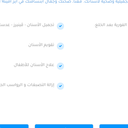
لية وصحية لأسنانك. معنا، صحتك وجمال ابتسامتك في أيدٍ أمينة! احج
الفورية بعد الخلع.
تجميل الأسنان - ڤينيرز - عدسا
تقويم الأسنان
علاج الأسنان للأطفال
إزالة التصبغات و الرواسب الجي