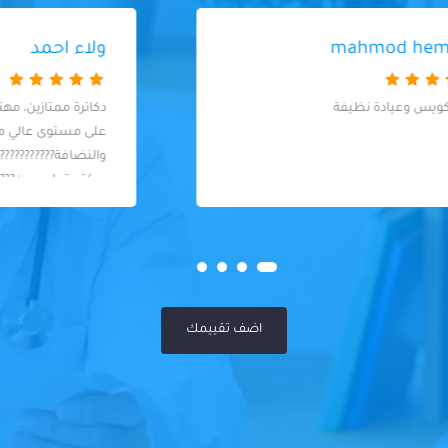
ولاء احمد
دكاترة ممتازين، مهتمين بالتعقيم والشغل
على مستوى عالي من الدقة
والنضافة????????????١٠/١٠ شكرا دكتور يحيى
ودكتورة ياسمين????????
اضف تقييمك