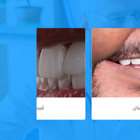
ڤينير الأسنان