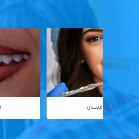
هوليود سمايل