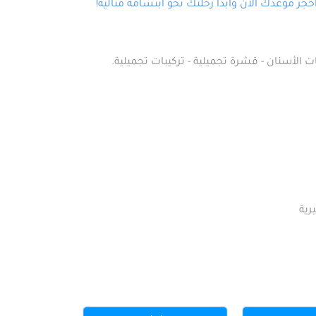
ز موعدك الآن وابدأ رحلتك نحو ابتسامة مثالية!
ت الأسنان - قشرة تجميلية - تركيبات تجميلية.
رية