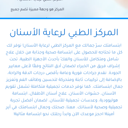
المركز هو وجهةً مميزة تضم جميع
احتياجات الأسنان تحت سقف واحد،
وتضمن لك حلاً شاملًا لجميع
المركز الطبي لرعاية الأسنان
مشكلات أسنانك بفضل فريقنا
ابتسامتك سرّ جمالك مع المركز الطبي لرعاية الأسنان! نوفر لك
المتخصص ذوي الخبرة، ستجد نفسك
كل ما تحتاجه للحصول على ابتسامة صحية وجذابة من خلال علاج
شامل ومتكامل للأسنان والفكّ بأحدث الأجهزة الطبية، تحت
في أيد أمينة تلبي احتياجاتك بكل
إشراف فريق من الخبراء لضمان أدق النتائج وفقًا لأعلى معايير
احترافية ودقة.
الجودة. نقدم جراحات فورية وعامة بأقصى درجات الدقة والراحة،
بالإضافة إلى تركيبات ثابتة ومتحركة لتحسين وظائف الفم وتعزيز
جمال ابتسامتك. كما نوفر خدمات تجميلية متكاملة تشمل تقويم
الأسنان، حشوات الأسنان، علاج أسنان الأطفال، ابتسامة
هوليوودية، وعدسات تجميلية للأسنان، لضمان أفضل تجربة
تجميلية وصحية لأسنانك. معنا، صحتك وجمال ابتسامتك في أيدٍ
أمينة! احجز موعدك الآن وابدأ رحلتك نحو ابتسامة مثالية!