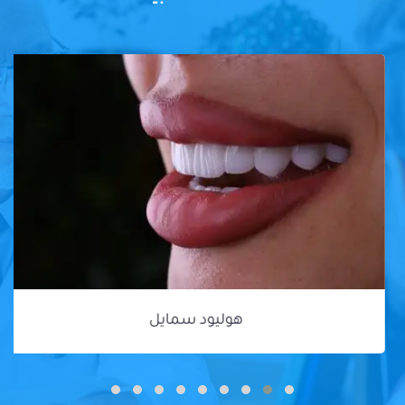
هوليود سمايل