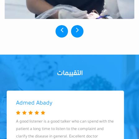
التقييمات
Admed Abady
A good listener is a good talker who can spend with the
patient a long time to listen to the complaint and
clarify the disease in general. Excellent doctor