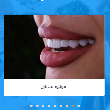
هوليود سمايل