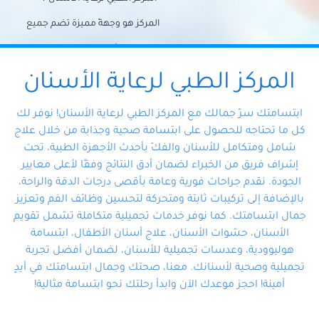
المركز هو وجهةً مميزة تضم جميع
احتياجات الأسنان تحت سقف واحد،
وتضمن لك حلاً شاملًا لجميع
المركز الطبي لرعاية الأسنان
مشكلات أسنانك بفضل فريقنا
ابتسامتك سرّ جمالك مع المركز الطبي لرعاية الأسنان! نوفر لك
المتخصص ذوي الخبرة، ستجد نفسك
كل ما تحتاجه للحصول على ابتسامة صحية وجذابة من خلال علاج
شامل ومتكامل للأسنان والفكّ بأحدث الأجهزة الطبية، تحت
في أيد أمينة تلبي احتياجاتك بكل
إشراف فريق من الخبراء لضمان أدق النتائج وفقًا لأعلى معايير
احترافية ودقة.
الجودة. نقدم جراحات فورية وعامة بأقصى درجات الدقة والراحة،
بالإضافة إلى تركيبات ثابتة ومتحركة لتحسين وظائف الفم وتعزيز
جمال ابتسامتك. كما نوفر خدمات تجميلية متكاملة تشمل تقويم
الأسنان، حشوات الأسنان، علاج أسنان الأطفال، ابتسامة
هوليوودية، وعدسات تجميلية للأسنان، لضمان أفضل تجربة
تجميلية وصحية لأسنانك. معنا، صحتك وجمال ابتسامتك في أيدٍ
أمينة! احجز موعدك الآن وابدأ رحلتك نحو ابتسامة مثالية!