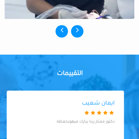
التقييمات
ايمان شعيب
دكتور ممتاز ربنا يبارك فيهويحفظه