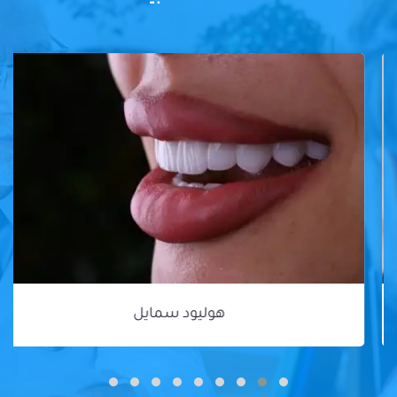
هوليود سمايل