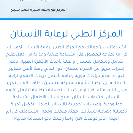
المركز هو وجهةً مميزة تضم جميع
احتياجات الأسنان تحت سقف واحد،
وتضمن لك حلاً شاملًا لجميع
المركز الطبي لرعاية الأسنان
مشكلات أسنانك بفضل فريقنا
ابتسامتك سرّ جمالك مع المركز الطبي لرعاية الأسنان! نوفر لك
المتخصص ذوي الخبرة، ستجد نفسك
كل ما تحتاجه للحصول على ابتسامة صحية وجذابة من خلال علاج
شامل ومتكامل للأسنان والفكّ بأحدث الأجهزة الطبية، تحت
في أيد أمينة تلبي احتياجاتك بكل
إشراف فريق من الخبراء لضمان أدق النتائج وفقًا لأعلى معايير
احترافية ودقة.
الجودة. نقدم جراحات فورية وعامة بأقصى درجات الدقة والراحة،
بالإضافة إلى تركيبات ثابتة ومتحركة لتحسين وظائف الفم وتعزيز
جمال ابتسامتك. كما نوفر خدمات تجميلية متكاملة تشمل تقويم
الأسنان، حشوات الأسنان، علاج أسنان الأطفال، ابتسامة
هوليوودية، وعدسات تجميلية للأسنان، لضمان أفضل تجربة
تجميلية وصحية لأسنانك. معنا، صحتك وجمال ابتسامتك في أيدٍ
أمينة! احجز موعدك الآن وابدأ رحلتك نحو ابتسامة مثالية!