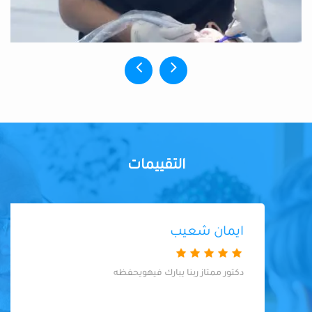
التقييمات
ايمان شعيب
دكتور ممتاز ربنا يبارك فيهويحفظه