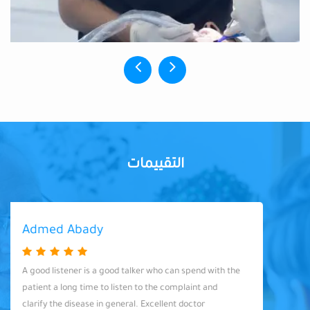
التقييمات
Admed Abady
A good listener is a good talker who can spend with the
patient a long time to listen to the complaint and
clarify the disease in general. Excellent doctor