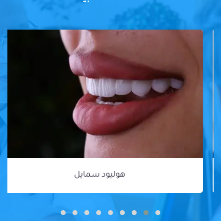
هوليود سمايل