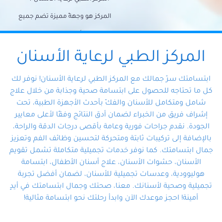
المركز هو وجهةً مميزة تضم جميع
احتياجات الأسنان تحت سقف واحد،
وتضمن لك حلاً شاملًا لجميع
المركز الطبي لرعاية الأسنان
مشكلات أسنانك بفضل فريقنا
ابتسامتك سرّ جمالك مع المركز الطبي لرعاية الأسنان! نوفر لك
المتخصص ذوي الخبرة، ستجد نفسك
كل ما تحتاجه للحصول على ابتسامة صحية وجذابة من خلال علاج
شامل ومتكامل للأسنان والفكّ بأحدث الأجهزة الطبية، تحت
في أيد أمينة تلبي احتياجاتك بكل
إشراف فريق من الخبراء لضمان أدق النتائج وفقًا لأعلى معايير
احترافية ودقة.
الجودة. نقدم جراحات فورية وعامة بأقصى درجات الدقة والراحة،
بالإضافة إلى تركيبات ثابتة ومتحركة لتحسين وظائف الفم وتعزيز
جمال ابتسامتك. كما نوفر خدمات تجميلية متكاملة تشمل تقويم
الأسنان، حشوات الأسنان، علاج أسنان الأطفال، ابتسامة
هوليوودية، وعدسات تجميلية للأسنان، لضمان أفضل تجربة
تجميلية وصحية لأسنانك. معنا، صحتك وجمال ابتسامتك في أيدٍ
أمينة! احجز موعدك الآن وابدأ رحلتك نحو ابتسامة مثالية!