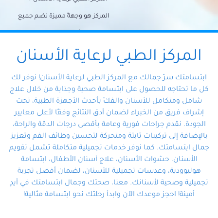
المركز هو وجهةً مميزة تضم جميع
احتياجات الأسنان تحت سقف واحد،
وتضمن لك حلاً شاملًا لجميع
المركز الطبي لرعاية الأسنان
مشكلات أسنانك بفضل فريقنا
ابتسامتك سرّ جمالك مع المركز الطبي لرعاية الأسنان! نوفر لك
المتخصص ذوي الخبرة، ستجد نفسك
كل ما تحتاجه للحصول على ابتسامة صحية وجذابة من خلال علاج
شامل ومتكامل للأسنان والفكّ بأحدث الأجهزة الطبية، تحت
في أيد أمينة تلبي احتياجاتك بكل
إشراف فريق من الخبراء لضمان أدق النتائج وفقًا لأعلى معايير
احترافية ودقة.
الجودة. نقدم جراحات فورية وعامة بأقصى درجات الدقة والراحة،
بالإضافة إلى تركيبات ثابتة ومتحركة لتحسين وظائف الفم وتعزيز
جمال ابتسامتك. كما نوفر خدمات تجميلية متكاملة تشمل تقويم
الأسنان، حشوات الأسنان، علاج أسنان الأطفال، ابتسامة
هوليوودية، وعدسات تجميلية للأسنان، لضمان أفضل تجربة
تجميلية وصحية لأسنانك. معنا، صحتك وجمال ابتسامتك في أيدٍ
أمينة! احجز موعدك الآن وابدأ رحلتك نحو ابتسامة مثالية!