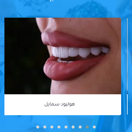
هوليود سمايل