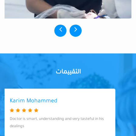
التقييمات
Karim Mohammed
Doctor is smart, understanding and very tasteful in his
dealings