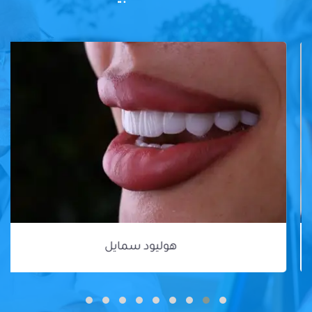
هوليود سمايل