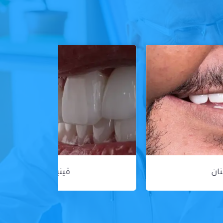
ڤينير الأسنان