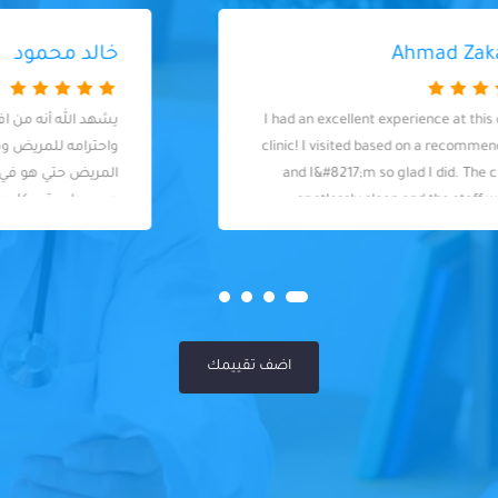
خالد محمود
يشهد الله أنه من افضل الدكاترة في معاملته
واحترامه للمريض ومتابعته المتواصلة مع
المريض حتي هو في بيته دكتور متواضع
وبسيط ويقدر كل واحد مافي عنده تميز لحد.
كل المرضى عنده سواسية
اضف تقييمك