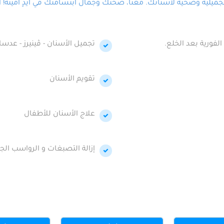
لية وصحية لأسنانك. معنا، صحتك وجمال ابتسامتك في أيدٍ أمينة! احج
الفورية بعد الخلع.
تجميل الأسنان - ڤينيرز - عدسا
تقويم الأسنان
علاج الأسنان للأطفال
إزالة التصبغات و الرواسب الجي