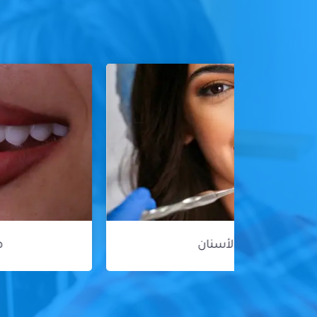
هوليود سمايل