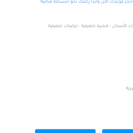
ز موعدك الآن وابدأ رحلتك نحو ابتسامة مثالية!
ت الأسنان - قشرة تجميلية - تركيبات تجميلية.
رية