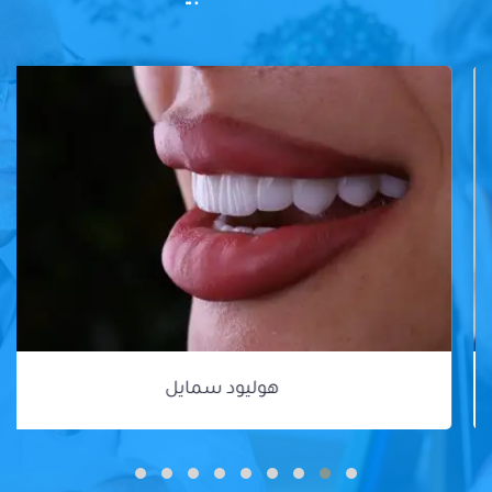
هوليود سمايل