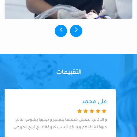
التقييمات
علي محمد
و الدكاترة بتعمل شغلها بضمير و بيحبوا يشوفوا نتائج
حلوة لشغلهم و يلاقوا أنسب طريقة علاج تريح المريض