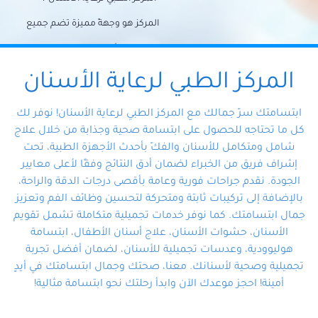
المركز هو وجهةً مميزة تضم جميع
احتياجات الأسنان تحت سقف واحد،
وتضمن لك حلاً شاملًا لجميع
المركز الطبي لرعاية الأسنان
مشكلات أسنانك بفضل فريقنا
ابتسامتك سرّ جمالك مع المركز الطبي لرعاية الأسنان! نوفر لك
المتخصص ذوي الخبرة، ستجد نفسك
كل ما تحتاجه للحصول على ابتسامة صحية وجذابة من خلال علاج
شامل ومتكامل للأسنان والفكّ بأحدث الأجهزة الطبية، تحت
في أيد أمينة تلبي احتياجاتك بكل
إشراف فريق من الخبراء لضمان أدق النتائج وفقًا لأعلى معايير
احترافية ودقة.
الجودة. نقدم جراحات فورية وعامة بأقصى درجات الدقة والراحة،
بالإضافة إلى تركيبات ثابتة ومتحركة لتحسين وظائف الفم وتعزيز
جمال ابتسامتك. كما نوفر خدمات تجميلية متكاملة تشمل تقويم
الأسنان، حشوات الأسنان، علاج أسنان الأطفال، ابتسامة
هوليوودية، وعدسات تجميلية للأسنان، لضمان أفضل تجربة
تجميلية وصحية لأسنانك. معنا، صحتك وجمال ابتسامتك في أيدٍ
أمينة! احجز موعدك الآن وابدأ رحلتك نحو ابتسامة مثالية!