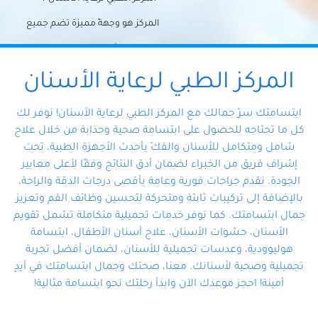
المركز هو وجهةً مميزة تضم جميع
احتياجات الأسنان تحت سقف واحد،
وتضمن لك حلاً شاملًا لجميع
المركز الطبي لرعاية الأسنان
مشكلات أسنانك بفضل فريقنا
ابتسامتك سرّ جمالك مع المركز الطبي لرعاية الأسنان! نوفر لك
المتخصص ذوي الخبرة، ستجد نفسك
كل ما تحتاجه للحصول على ابتسامة صحية وجذابة من خلال علاج
شامل ومتكامل للأسنان والفكّ بأحدث الأجهزة الطبية، تحت
في أيد أمينة تلبي احتياجاتك بكل
إشراف فريق من الخبراء لضمان أدق النتائج وفقًا لأعلى معايير
احترافية ودقة.
الجودة. نقدم جراحات فورية وعامة بأقصى درجات الدقة والراحة،
بالإضافة إلى تركيبات ثابتة ومتحركة لتحسين وظائف الفم وتعزيز
جمال ابتسامتك. كما نوفر خدمات تجميلية متكاملة تشمل تقويم
الأسنان، حشوات الأسنان، علاج أسنان الأطفال، ابتسامة
هوليوودية، وعدسات تجميلية للأسنان، لضمان أفضل تجربة
تجميلية وصحية لأسنانك. معنا، صحتك وجمال ابتسامتك في أيدٍ
أمينة! احجز موعدك الآن وابدأ رحلتك نحو ابتسامة مثالية!