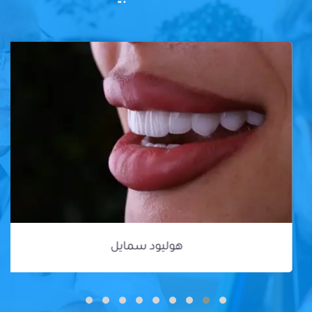
هوليود سمايل