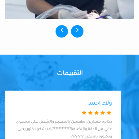
التقييمات
ولاء احمد
دكاترة ممتازين، مهتمين بالتعقيم والشغل على مستوى
عالي من الدقة والنضافة????????????١٠/١٠ شكرا دكتور يحيى
ودكتورة ياسمين????????