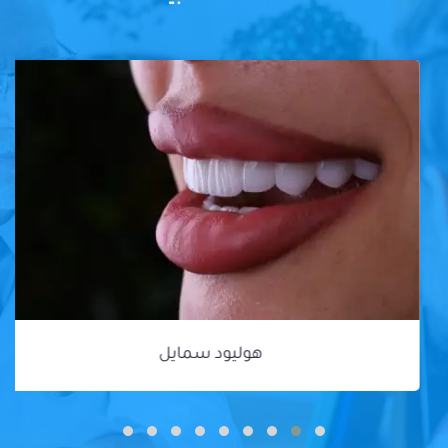
هوليود سمايل