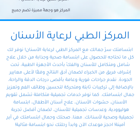
المركز هو وجهةً مميزة تضم جميع
احتياجات الأسنان تحت سقف واحد،
وتضمن لك حلاً شاملًا لجميع
المركز الطبي لرعاية الأسنان
مشكلات أسنانك بفضل فريقنا
ابتسامتك سرّ جمالك مع المركز الطبي لرعاية الأسنان! نوفر لك
المتخصص ذوي الخبرة، ستجد نفسك
كل ما تحتاجه للحصول على ابتسامة صحية وجذابة من خلال علاج
شامل ومتكامل للأسنان والفكّ بأحدث الأجهزة الطبية، تحت
في أيد أمينة تلبي احتياجاتك بكل
إشراف فريق من الخبراء لضمان أدق النتائج وفقًا لأعلى معايير
احترافية ودقة.
الجودة. نقدم جراحات فورية وعامة بأقصى درجات الدقة والراحة،
بالإضافة إلى تركيبات ثابتة ومتحركة لتحسين وظائف الفم وتعزيز
جمال ابتسامتك. كما نوفر خدمات تجميلية متكاملة تشمل تقويم
الأسنان، حشوات الأسنان، علاج أسنان الأطفال، ابتسامة
هوليوودية، وعدسات تجميلية للأسنان، لضمان أفضل تجربة
تجميلية وصحية لأسنانك. معنا، صحتك وجمال ابتسامتك في أيدٍ
أمينة! احجز موعدك الآن وابدأ رحلتك نحو ابتسامة مثالية!