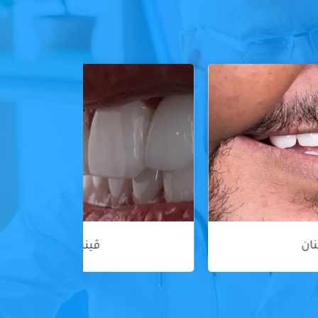
ڤينير الأسنان