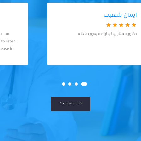
Admed Abady
A good listener is a good talker who can
spend with the patient a long time to listen
to the complaint and clarify the disease in
general. Excellent doctor
اضف تقييمك