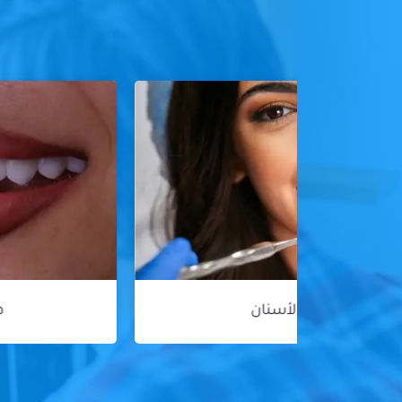
هوليود سمايل