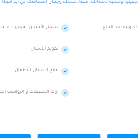
لية وصحية لأسنانك. معنا، صحتك وجمال ابتسامتك في أيدٍ أمينة! احج
الفورية بعد الخلع.
تجميل الأسنان - ڤينيرز - عدسا
تقويم الأسنان
علاج الأسنان للأطفال
إزالة التصبغات و الرواسب الجي