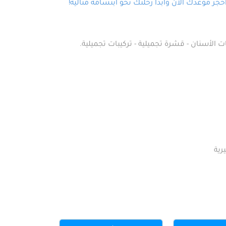
ز موعدك الآن وابدأ رحلتك نحو ابتسامة مثالية!
ت الأسنان - قشرة تجميلية - تركيبات تجميلية.
رية