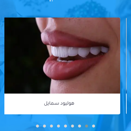
هوليود سمايل