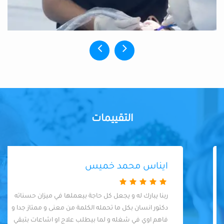
التقييمات
ايناس محمد خميس
ربنا يبارك له و يجعل كل حاجة بيعملها في ميزان حسناته
دكتور انسان بكل ما تحمله الكلمة من معنى و ممتاز جدا و
فاهم اوي في شغله و لما بيطلب علاج او اشاعات بتبقي