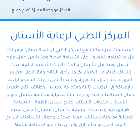
المركز هو وجهةً مميزة تضم جميع
احتياجات الأسنان تحت سقف واحد،
وتضمن لك حلاً شاملًا لجميع
المركز الطبي لرعاية الأسنان
مشكلات أسنانك بفضل فريقنا
ابتسامتك سرّ جمالك مع المركز الطبي لرعاية الأسنان! نوفر لك
المتخصص ذوي الخبرة، ستجد نفسك
كل ما تحتاجه للحصول على ابتسامة صحية وجذابة من خلال علاج
شامل ومتكامل للأسنان والفكّ بأحدث الأجهزة الطبية، تحت
في أيد أمينة تلبي احتياجاتك بكل
إشراف فريق من الخبراء لضمان أدق النتائج وفقًا لأعلى معايير
احترافية ودقة.
الجودة. نقدم جراحات فورية وعامة بأقصى درجات الدقة والراحة،
بالإضافة إلى تركيبات ثابتة ومتحركة لتحسين وظائف الفم وتعزيز
جمال ابتسامتك. كما نوفر خدمات تجميلية متكاملة تشمل تقويم
الأسنان، حشوات الأسنان، علاج أسنان الأطفال، ابتسامة
هوليوودية، وعدسات تجميلية للأسنان، لضمان أفضل تجربة
تجميلية وصحية لأسنانك. معنا، صحتك وجمال ابتسامتك في أيدٍ
أمينة! احجز موعدك الآن وابدأ رحلتك نحو ابتسامة مثالية!