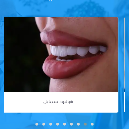
هوليود سمايل