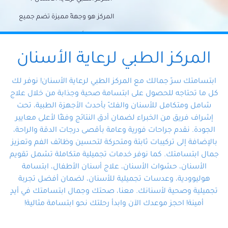
المركز هو وجهةً مميزة تضم جميع
احتياجات الأسنان تحت سقف واحد،
وتضمن لك حلاً شاملًا لجميع
المركز الطبي لرعاية الأسنان
مشكلات أسنانك بفضل فريقنا
ابتسامتك سرّ جمالك مع المركز الطبي لرعاية الأسنان! نوفر لك
المتخصص ذوي الخبرة، ستجد نفسك
كل ما تحتاجه للحصول على ابتسامة صحية وجذابة من خلال علاج
شامل ومتكامل للأسنان والفكّ بأحدث الأجهزة الطبية، تحت
في أيد أمينة تلبي احتياجاتك بكل
إشراف فريق من الخبراء لضمان أدق النتائج وفقًا لأعلى معايير
احترافية ودقة.
الجودة. نقدم جراحات فورية وعامة بأقصى درجات الدقة والراحة،
بالإضافة إلى تركيبات ثابتة ومتحركة لتحسين وظائف الفم وتعزيز
جمال ابتسامتك. كما نوفر خدمات تجميلية متكاملة تشمل تقويم
الأسنان، حشوات الأسنان، علاج أسنان الأطفال، ابتسامة
هوليوودية، وعدسات تجميلية للأسنان، لضمان أفضل تجربة
تجميلية وصحية لأسنانك. معنا، صحتك وجمال ابتسامتك في أيدٍ
أمينة! احجز موعدك الآن وابدأ رحلتك نحو ابتسامة مثالية!