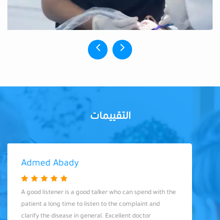
التقييمات
Admed Abady
A good listener is a good talker who can spend with the
patient a long time to listen to the complaint and
clarify the disease in general. Excellent doctor