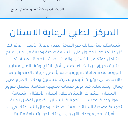
المركز هو وجهةً مميزة تضم جميع
احتياجات الأسنان تحت سقف واحد،
وتضمن لك حلاً شاملًا لجميع
المركز الطبي لرعاية الأسنان
مشكلات أسنانك بفضل فريقنا
ابتسامتك سرّ جمالك مع المركز الطبي لرعاية الأسنان! نوفر لك
المتخصص ذوي الخبرة، ستجد نفسك
كل ما تحتاجه للحصول على ابتسامة صحية وجذابة من خلال علاج
شامل ومتكامل للأسنان والفكّ بأحدث الأجهزة الطبية، تحت
في أيد أمينة تلبي احتياجاتك بكل
إشراف فريق من الخبراء لضمان أدق النتائج وفقًا لأعلى معايير
احترافية ودقة.
الجودة. نقدم جراحات فورية وعامة بأقصى درجات الدقة والراحة،
بالإضافة إلى تركيبات ثابتة ومتحركة لتحسين وظائف الفم وتعزيز
جمال ابتسامتك. كما نوفر خدمات تجميلية متكاملة تشمل تقويم
الأسنان، حشوات الأسنان، علاج أسنان الأطفال، ابتسامة
هوليوودية، وعدسات تجميلية للأسنان، لضمان أفضل تجربة
تجميلية وصحية لأسنانك. معنا، صحتك وجمال ابتسامتك في أيدٍ
أمينة! احجز موعدك الآن وابدأ رحلتك نحو ابتسامة مثالية!