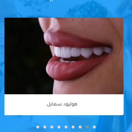
هوليود سمايل