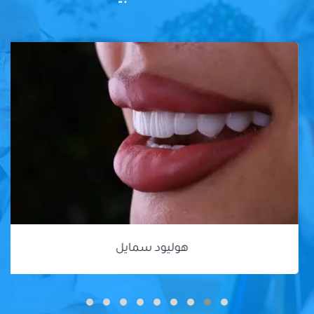
هوليود سمايل