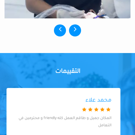
التقييمات
محمد علاء
المكان جميل و طاقم العمل كله friendly و محترمين في
التعامل