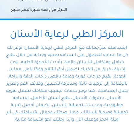
المركز هو وجهةً مميزة تضم جميع
احتياجات الأسنان تحت سقف واحد،
وتضمن لك حلاً شاملًا لجميع
المركز الطبي لرعاية الأسنان
مشكلات أسنانك بفضل فريقنا
ابتسامتك سرّ جمالك مع المركز الطبي لرعاية الأسنان! نوفر لك
المتخصص ذوي الخبرة، ستجد نفسك
كل ما تحتاجه للحصول على ابتسامة صحية وجذابة من خلال علاج
شامل ومتكامل للأسنان والفكّ بأحدث الأجهزة الطبية، تحت
في أيد أمينة تلبي احتياجاتك بكل
إشراف فريق من الخبراء لضمان أدق النتائج وفقًا لأعلى معايير
احترافية ودقة.
الجودة. نقدم جراحات فورية وعامة بأقصى درجات الدقة والراحة،
بالإضافة إلى تركيبات ثابتة ومتحركة لتحسين وظائف الفم وتعزيز
جمال ابتسامتك. كما نوفر خدمات تجميلية متكاملة تشمل تقويم
الأسنان، حشوات الأسنان، علاج أسنان الأطفال، ابتسامة
هوليوودية، وعدسات تجميلية للأسنان، لضمان أفضل تجربة
تجميلية وصحية لأسنانك. معنا، صحتك وجمال ابتسامتك في أيدٍ
أمينة! احجز موعدك الآن وابدأ رحلتك نحو ابتسامة مثالية!