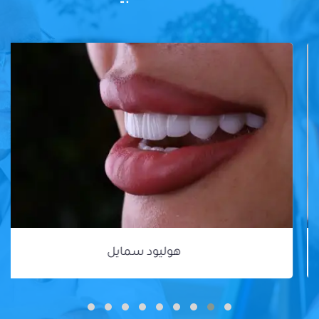
هوليود سمايل