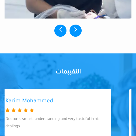
التقييمات
Karim Mohammed
Doctor is smart, understanding and very tasteful in his
dealings