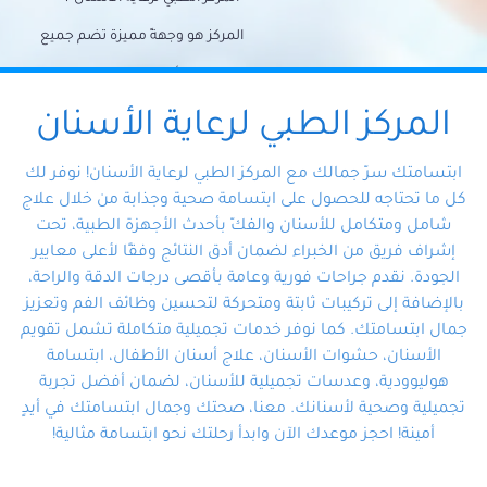
المركز هو وجهةً مميزة تضم جميع
احتياجات الأسنان تحت سقف واحد،
وتضمن لك حلاً شاملًا لجميع
المركز الطبي لرعاية الأسنان
مشكلات أسنانك بفضل فريقنا
ابتسامتك سرّ جمالك مع المركز الطبي لرعاية الأسنان! نوفر لك
المتخصص ذوي الخبرة، ستجد نفسك
كل ما تحتاجه للحصول على ابتسامة صحية وجذابة من خلال علاج
شامل ومتكامل للأسنان والفكّ بأحدث الأجهزة الطبية، تحت
في أيد أمينة تلبي احتياجاتك بكل
إشراف فريق من الخبراء لضمان أدق النتائج وفقًا لأعلى معايير
احترافية ودقة.
الجودة. نقدم جراحات فورية وعامة بأقصى درجات الدقة والراحة،
بالإضافة إلى تركيبات ثابتة ومتحركة لتحسين وظائف الفم وتعزيز
جمال ابتسامتك. كما نوفر خدمات تجميلية متكاملة تشمل تقويم
الأسنان، حشوات الأسنان، علاج أسنان الأطفال، ابتسامة
هوليوودية، وعدسات تجميلية للأسنان، لضمان أفضل تجربة
تجميلية وصحية لأسنانك. معنا، صحتك وجمال ابتسامتك في أيدٍ
أمينة! احجز موعدك الآن وابدأ رحلتك نحو ابتسامة مثالية!