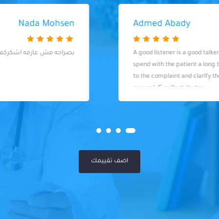
Nada Mohsen
بصراحه مش عارفه اشكركم ازاي ع زوقكم
اضف تقييمك