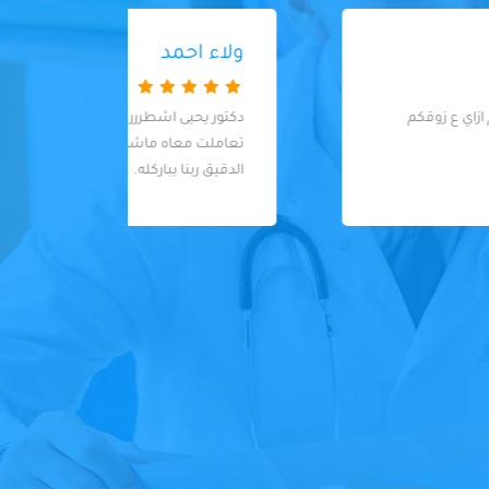
ولاء احمد
دكتور يحيى اشطررر وانضف دكتور اسنان
very
تعاملت معاه ماشاءالله عالنضافة والشغل
الدقيق ربنا يباركله.