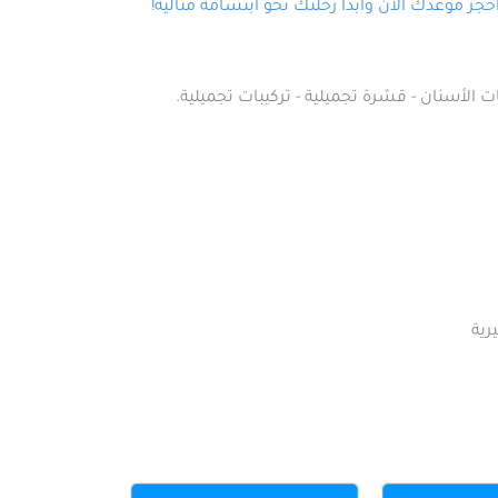
ز موعدك الآن وابدأ رحلتك نحو ابتسامة مثالية!
ت الأسنان - قشرة تجميلية - تركيبات تجميلية.
رية