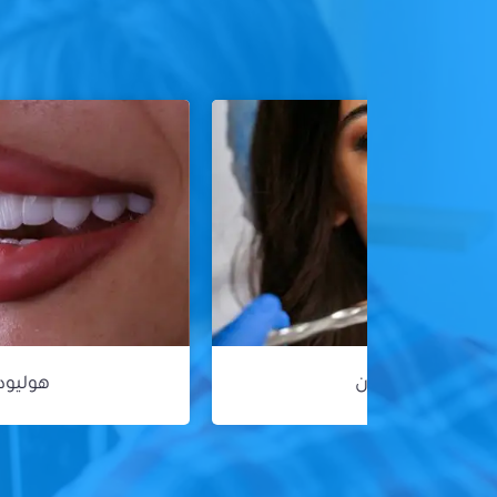
هوليود سمايل