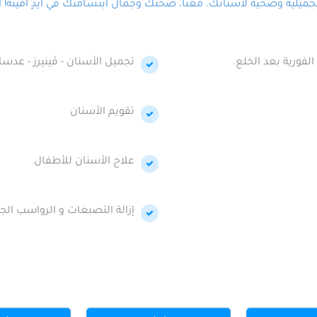
لية وصحية لأسنانك. معنا، صحتك وجمال ابتسامتك في أيدٍ أمينة! احج
الفورية بعد الخلع.
تجميل الأسنان - ڤينيرز - عدسا
تقويم الأسنان
علاج الأسنان للأطفال
إزالة التصبغات و الرواسب الجي