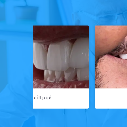
ڤينير الأسنان