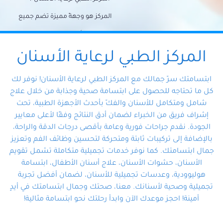
المركز هو وجهةً مميزة تضم جميع
احتياجات الأسنان تحت سقف واحد،
وتضمن لك حلاً شاملًا لجميع
المركز الطبي لرعاية الأسنان
مشكلات أسنانك بفضل فريقنا
ابتسامتك سرّ جمالك مع المركز الطبي لرعاية الأسنان! نوفر لك
المتخصص ذوي الخبرة، ستجد نفسك
كل ما تحتاجه للحصول على ابتسامة صحية وجذابة من خلال علاج
شامل ومتكامل للأسنان والفكّ بأحدث الأجهزة الطبية، تحت
في أيد أمينة تلبي احتياجاتك بكل
إشراف فريق من الخبراء لضمان أدق النتائج وفقًا لأعلى معايير
احترافية ودقة.
الجودة. نقدم جراحات فورية وعامة بأقصى درجات الدقة والراحة،
بالإضافة إلى تركيبات ثابتة ومتحركة لتحسين وظائف الفم وتعزيز
جمال ابتسامتك. كما نوفر خدمات تجميلية متكاملة تشمل تقويم
الأسنان، حشوات الأسنان، علاج أسنان الأطفال، ابتسامة
هوليوودية، وعدسات تجميلية للأسنان، لضمان أفضل تجربة
تجميلية وصحية لأسنانك. معنا، صحتك وجمال ابتسامتك في أيدٍ
أمينة! احجز موعدك الآن وابدأ رحلتك نحو ابتسامة مثالية!