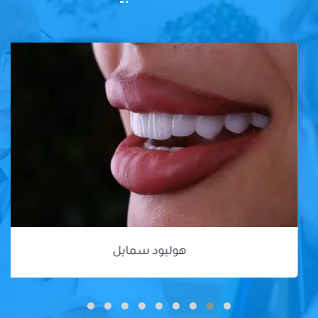
هوليود سمايل