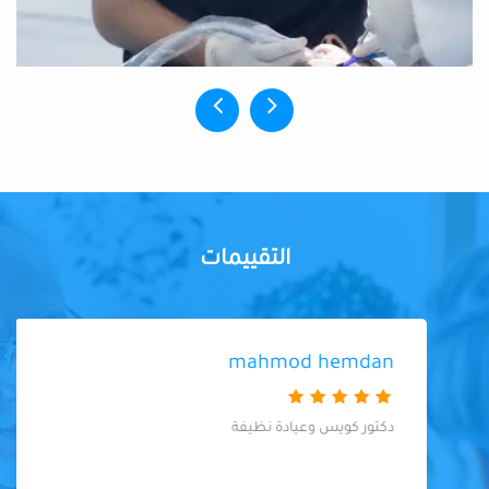
التقييمات
mahmod hemdan
دكتور كويس وعيادة نظيفة