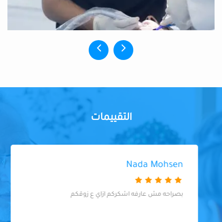
التقييمات
Nada Mohsen
بصراحه مش عارفه اشكركم ازاي ع زوقكم