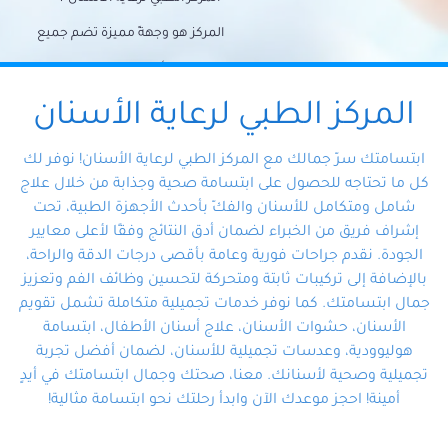
المركز هو وجهةً مميزة تضم جميع
احتياجات الأسنان تحت سقف واحد،
وتضمن لك حلاً شاملًا لجميع
المركز الطبي لرعاية الأسنان
مشكلات أسنانك بفضل فريقنا
ابتسامتك سرّ جمالك مع المركز الطبي لرعاية الأسنان! نوفر لك
المتخصص ذوي الخبرة، ستجد نفسك
كل ما تحتاجه للحصول على ابتسامة صحية وجذابة من خلال علاج
شامل ومتكامل للأسنان والفكّ بأحدث الأجهزة الطبية، تحت
في أيد أمينة تلبي احتياجاتك بكل
إشراف فريق من الخبراء لضمان أدق النتائج وفقًا لأعلى معايير
احترافية ودقة.
الجودة. نقدم جراحات فورية وعامة بأقصى درجات الدقة والراحة،
بالإضافة إلى تركيبات ثابتة ومتحركة لتحسين وظائف الفم وتعزيز
جمال ابتسامتك. كما نوفر خدمات تجميلية متكاملة تشمل تقويم
الأسنان، حشوات الأسنان، علاج أسنان الأطفال، ابتسامة
هوليوودية، وعدسات تجميلية للأسنان، لضمان أفضل تجربة
تجميلية وصحية لأسنانك. معنا، صحتك وجمال ابتسامتك في أيدٍ
أمينة! احجز موعدك الآن وابدأ رحلتك نحو ابتسامة مثالية!