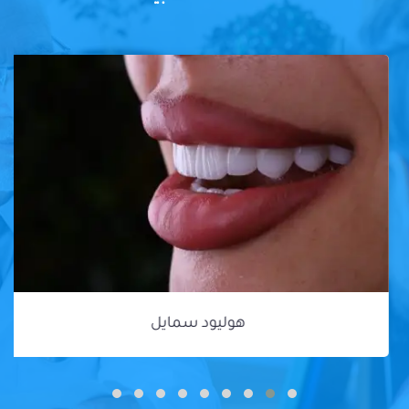
هوليود سمايل