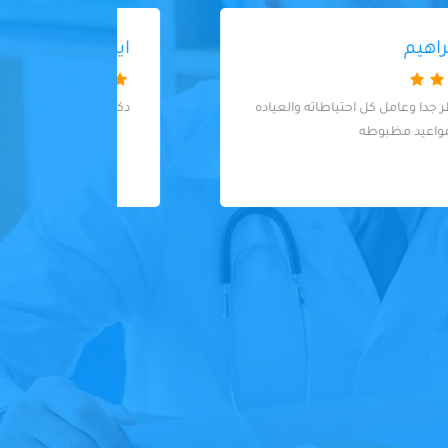
ايمان شعيب
دكتور ممتاز ربنا يبارك فيهويحفظه
 can
 listen
ase in