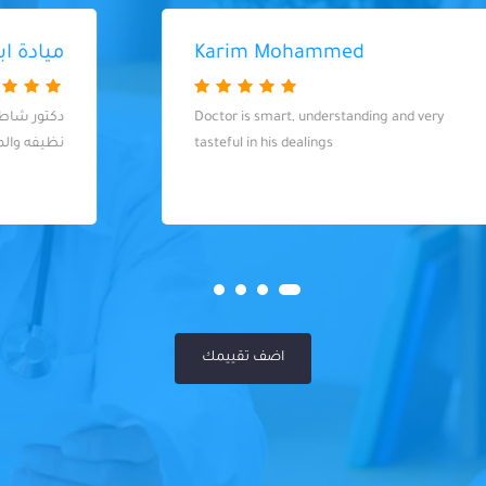
ميادة ابراهيم
دكتور شاطر جدا وعامل كل احتياطاته والعياده
نظيفه والمواعيد مظبوطه
اضف تقييمك