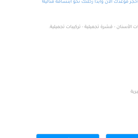
ز موعدك الآن وابدأ رحلتك نحو ابتسامة مثالية!
ت الأسنان - قشرة تجميلية - تركيبات تجميلية.
رية