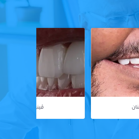
ڤينير الأسنان