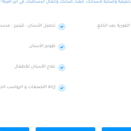
لية وصحية لأسنانك. معنا، صحتك وجمال ابتسامتك في أيدٍ أمينة! احج
الفورية بعد الخلع.
تجميل الأسنان - ڤينيرز - عدسا
تقويم الأسنان
علاج الأسنان للأطفال
إزالة التصبغات و الرواسب الجي