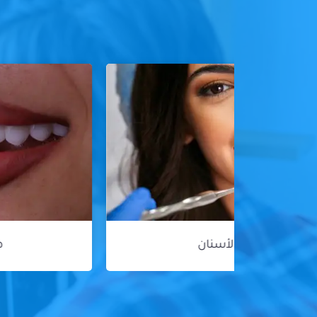
هوليود سمايل