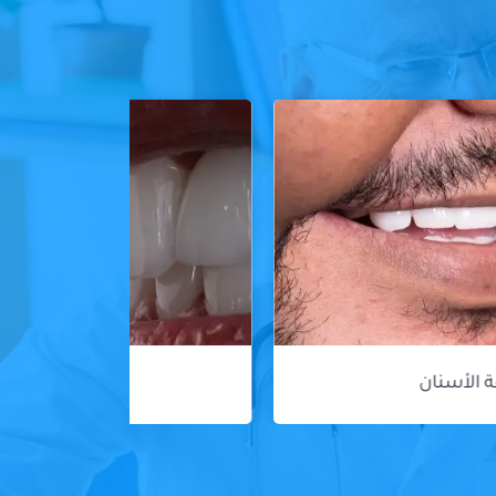
ڤينير الأسنان