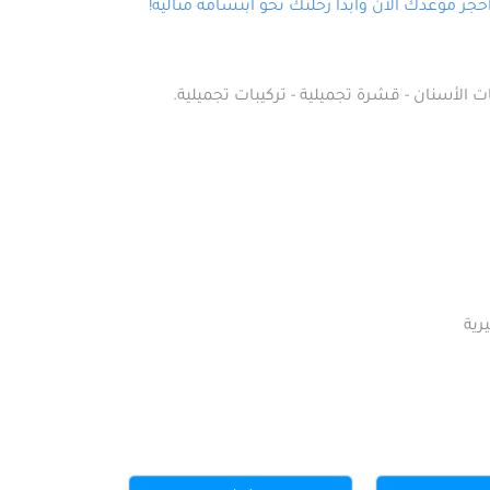
ز موعدك الآن وابدأ رحلتك نحو ابتسامة مثالية!
ت الأسنان - قشرة تجميلية - تركيبات تجميلية.
رية