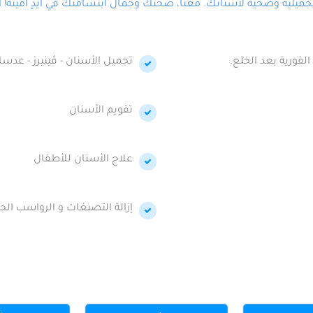
لية وصحية لأسنانك. معنا، صحتك وجمال ابتسامتك في أيدٍ أمينة! احج
الفورية بعد الخلع.
تجميل الأسنان - ڤينيرز - عدسا
تقويم الأسنان
علاج الأسنان للأطفال
إزالة التصبغات و الرواسب الجي