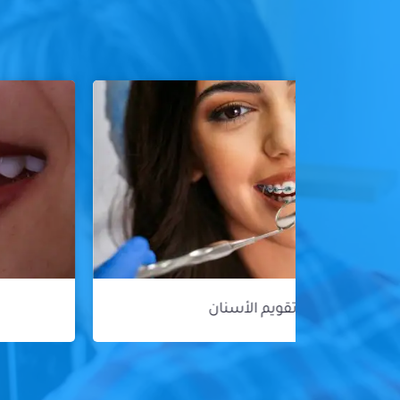
هوليود سمايل