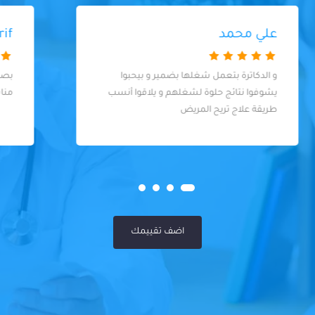
Aidarus Sharif
بصراحه المكان و الخدمة رائعة والسعر
مناسب جدا شكرا لك يا د/ يحيى
اضف تقييمك