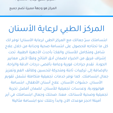
المركز هو وجهةً مميزة تضم جميع
احتياجات الأسنان تحت سقف واحد،
وتضمن لك حلاً شاملًا لجميع
المركز الطبي لرعاية الأسنان
مشكلات أسنانك بفضل فريقنا
ابتسامتك سرّ جمالك مع المركز الطبي لرعاية الأسنان! نوفر لك
المتخصص ذوي الخبرة، ستجد نفسك
كل ما تحتاجه للحصول على ابتسامة صحية وجذابة من خلال علاج
شامل ومتكامل للأسنان والفكّ بأحدث الأجهزة الطبية، تحت
في أيد أمينة تلبي احتياجاتك بكل
إشراف فريق من الخبراء لضمان أدق النتائج وفقًا لأعلى معايير
احترافية ودقة.
الجودة. نقدم جراحات فورية وعامة بأقصى درجات الدقة والراحة،
بالإضافة إلى تركيبات ثابتة ومتحركة لتحسين وظائف الفم وتعزيز
جمال ابتسامتك. كما نوفر خدمات تجميلية متكاملة تشمل تقويم
الأسنان، حشوات الأسنان، علاج أسنان الأطفال، ابتسامة
هوليوودية، وعدسات تجميلية للأسنان، لضمان أفضل تجربة
تجميلية وصحية لأسنانك. معنا، صحتك وجمال ابتسامتك في أيدٍ
أمينة! احجز موعدك الآن وابدأ رحلتك نحو ابتسامة مثالية!