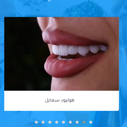
هوليود سمايل