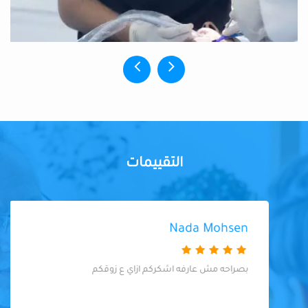
التقييمات
Nada Mohsen
بصراحه مش عارفه اشكركم ازاي ع زوقكم