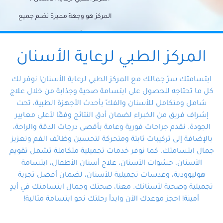
المركز هو وجهةً مميزة تضم جميع
احتياجات الأسنان تحت سقف واحد،
وتضمن لك حلاً شاملًا لجميع
المركز الطبي لرعاية الأسنان
مشكلات أسنانك بفضل فريقنا
ابتسامتك سرّ جمالك مع المركز الطبي لرعاية الأسنان! نوفر لك
المتخصص ذوي الخبرة، ستجد نفسك
كل ما تحتاجه للحصول على ابتسامة صحية وجذابة من خلال علاج
شامل ومتكامل للأسنان والفكّ بأحدث الأجهزة الطبية، تحت
في أيد أمينة تلبي احتياجاتك بكل
إشراف فريق من الخبراء لضمان أدق النتائج وفقًا لأعلى معايير
احترافية ودقة.
الجودة. نقدم جراحات فورية وعامة بأقصى درجات الدقة والراحة،
بالإضافة إلى تركيبات ثابتة ومتحركة لتحسين وظائف الفم وتعزيز
جمال ابتسامتك. كما نوفر خدمات تجميلية متكاملة تشمل تقويم
الأسنان، حشوات الأسنان، علاج أسنان الأطفال، ابتسامة
هوليوودية، وعدسات تجميلية للأسنان، لضمان أفضل تجربة
تجميلية وصحية لأسنانك. معنا، صحتك وجمال ابتسامتك في أيدٍ
أمينة! احجز موعدك الآن وابدأ رحلتك نحو ابتسامة مثالية!