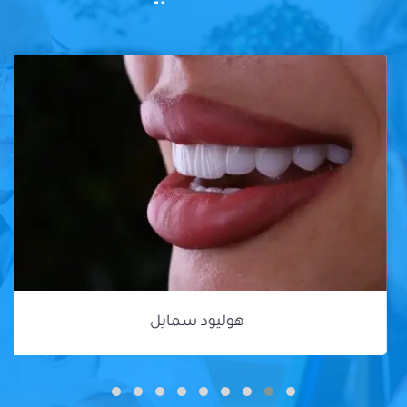
هوليود سمايل