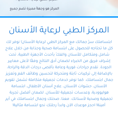
المركز هو وجهةً مميزة تضم جميع
احتياجات الأسنان تحت سقف واحد،
وتضمن لك حلاً شاملًا لجميع
المركز الطبي لرعاية الأسنان
مشكلات أسنانك بفضل فريقنا
ابتسامتك سرّ جمالك مع المركز الطبي لرعاية الأسنان! نوفر لك
المتخصص ذوي الخبرة، ستجد نفسك
كل ما تحتاجه للحصول على ابتسامة صحية وجذابة من خلال علاج
شامل ومتكامل للأسنان والفكّ بأحدث الأجهزة الطبية، تحت
في أيد أمينة تلبي احتياجاتك بكل
إشراف فريق من الخبراء لضمان أدق النتائج وفقًا لأعلى معايير
احترافية ودقة.
الجودة. نقدم جراحات فورية وعامة بأقصى درجات الدقة والراحة،
بالإضافة إلى تركيبات ثابتة ومتحركة لتحسين وظائف الفم وتعزيز
جمال ابتسامتك. كما نوفر خدمات تجميلية متكاملة تشمل تقويم
الأسنان، حشوات الأسنان، علاج أسنان الأطفال، ابتسامة
هوليوودية، وعدسات تجميلية للأسنان، لضمان أفضل تجربة
تجميلية وصحية لأسنانك. معنا، صحتك وجمال ابتسامتك في أيدٍ
أمينة! احجز موعدك الآن وابدأ رحلتك نحو ابتسامة مثالية!