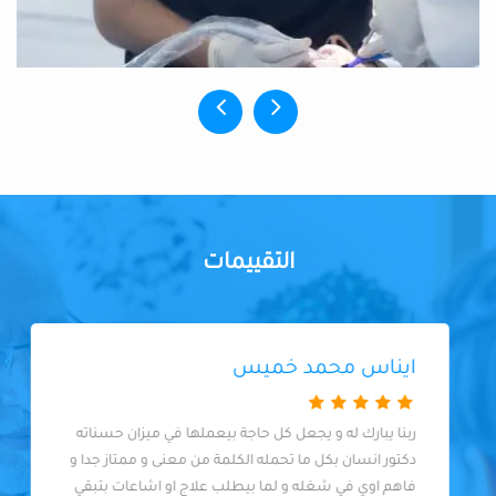
التقييمات
ايناس محمد خميس
ربنا يبارك له و يجعل كل حاجة بيعملها في ميزان حسناته
دكتور انسان بكل ما تحمله الكلمة من معنى و ممتاز جدا و
فاهم اوي في شغله و لما بيطلب علاج او اشاعات بتبقي