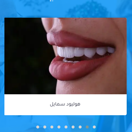
هوليود سمايل