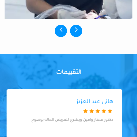
التقييمات
هانى عبد العزيز
دكتور ممتاز وامين ويشرح للمريض الحالة بوضوح