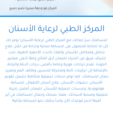
المركز هو وجهةً مميزة تضم جميع
احتياجات الأسنان تحت سقف واحد،
وتضمن لك حلاً شاملًا لجميع
المركز الطبي لرعاية الأسنان
مشكلات أسنانك بفضل فريقنا
ابتسامتك سرّ جمالك مع المركز الطبي لرعاية الأسنان! نوفر لك
المتخصص ذوي الخبرة، ستجد نفسك
كل ما تحتاجه للحصول على ابتسامة صحية وجذابة من خلال علاج
شامل ومتكامل للأسنان والفكّ بأحدث الأجهزة الطبية، تحت
في أيد أمينة تلبي احتياجاتك بكل
إشراف فريق من الخبراء لضمان أدق النتائج وفقًا لأعلى معايير
احترافية ودقة.
الجودة. نقدم جراحات فورية وعامة بأقصى درجات الدقة والراحة،
بالإضافة إلى تركيبات ثابتة ومتحركة لتحسين وظائف الفم وتعزيز
جمال ابتسامتك. كما نوفر خدمات تجميلية متكاملة تشمل تقويم
الأسنان، حشوات الأسنان، علاج أسنان الأطفال، ابتسامة
هوليوودية، وعدسات تجميلية للأسنان، لضمان أفضل تجربة
تجميلية وصحية لأسنانك. معنا، صحتك وجمال ابتسامتك في أيدٍ
أمينة! احجز موعدك الآن وابدأ رحلتك نحو ابتسامة مثالية!