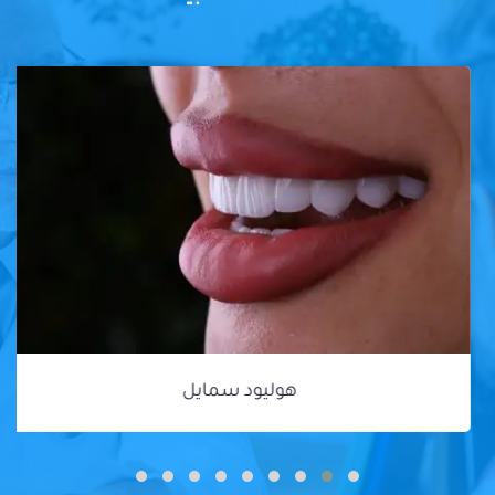
هوليود سمايل