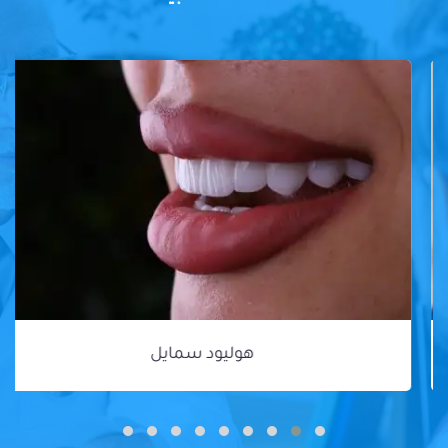
هوليود سمايل