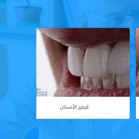
ڤينير الأسنان