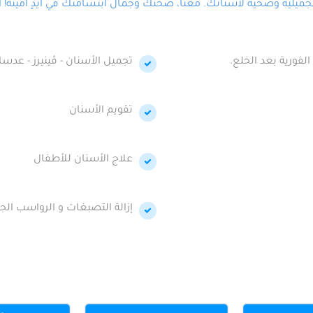
لية وصحية لأسنانك. معنا، صحتك وجمال ابتسامتك في أيدٍ أمينة! احج
الفورية بعد الخلع.
تجميل الأسنان - ڤينيرز - عدسا
تقويم الأسنان
علاج الأسنان للأطفال
إزالة التصبغات و الرواسب الجي