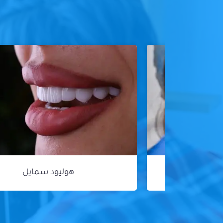
هوليود سمايل