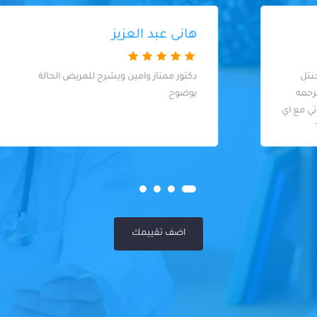
هانى عبد العزيز
دكتور ممتاز وامين ويشرح للمريض الحالة
بوضوح
اضف تقييمك