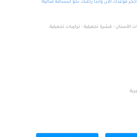
ز موعدك الآن وابدأ رحلتك نحو ابتسامة مثالية!
ت الأسنان - قشرة تجميلية - تركيبات تجميلية.
رية