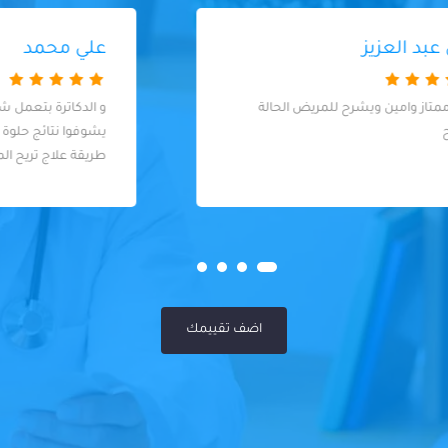
علي محمد
و الدكاترة بتعمل شغلها بضمير و بيحبوا
يشوفوا نتائج حلوة لشغلهم و يلاقوا أنسب
طريقة علاج تريح المريض
اضف تقييمك