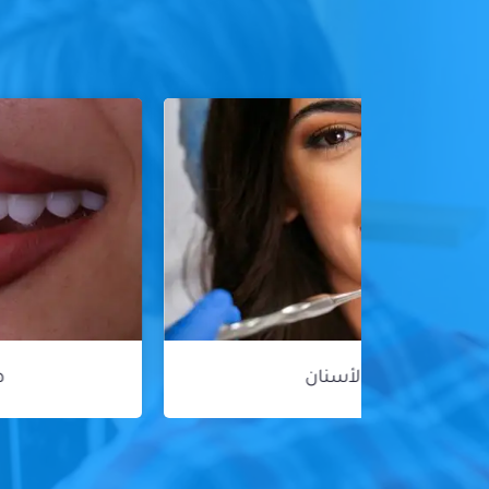
هوليود سمايل