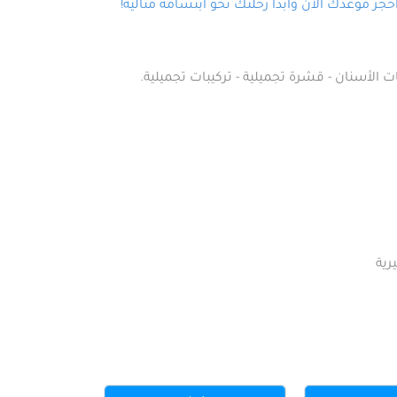
ز موعدك الآن وابدأ رحلتك نحو ابتسامة مثالية!
ت الأسنان - قشرة تجميلية - تركيبات تجميلية.
رية