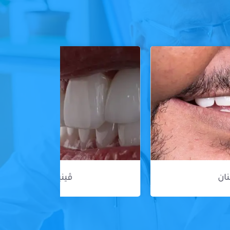
ڤينير الأسنان