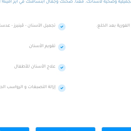
لية وصحية لأسنانك. معنا، صحتك وجمال ابتسامتك في أيدٍ أمينة! احج
الفورية بعد الخلع.
تجميل الأسنان - ڤينيرز - عدسا
تقويم الأسنان
علاج الأسنان للأطفال
إزالة التصبغات و الرواسب الجي