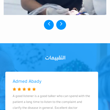
التقييمات
Admed Abady
A good listener is a good talker who can spend with the
patient a long time to listen to the complaint and
clarify the disease in general. Excellent doctor