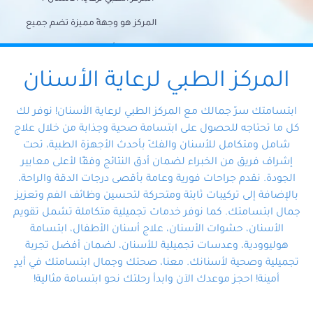
المركز هو وجهةً مميزة تضم جميع
احتياجات الأسنان تحت سقف واحد،
وتضمن لك حلاً شاملًا لجميع
المركز الطبي لرعاية الأسنان
مشكلات أسنانك بفضل فريقنا
ابتسامتك سرّ جمالك مع المركز الطبي لرعاية الأسنان! نوفر لك
المتخصص ذوي الخبرة، ستجد نفسك
كل ما تحتاجه للحصول على ابتسامة صحية وجذابة من خلال علاج
شامل ومتكامل للأسنان والفكّ بأحدث الأجهزة الطبية، تحت
في أيد أمينة تلبي احتياجاتك بكل
إشراف فريق من الخبراء لضمان أدق النتائج وفقًا لأعلى معايير
احترافية ودقة.
الجودة. نقدم جراحات فورية وعامة بأقصى درجات الدقة والراحة،
بالإضافة إلى تركيبات ثابتة ومتحركة لتحسين وظائف الفم وتعزيز
جمال ابتسامتك. كما نوفر خدمات تجميلية متكاملة تشمل تقويم
الأسنان، حشوات الأسنان، علاج أسنان الأطفال، ابتسامة
هوليوودية، وعدسات تجميلية للأسنان، لضمان أفضل تجربة
تجميلية وصحية لأسنانك. معنا، صحتك وجمال ابتسامتك في أيدٍ
أمينة! احجز موعدك الآن وابدأ رحلتك نحو ابتسامة مثالية!