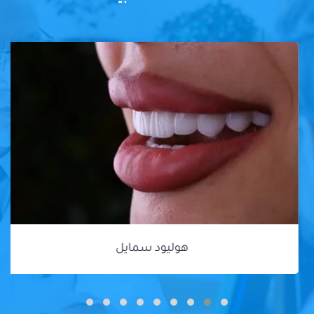
هوليود سمايل