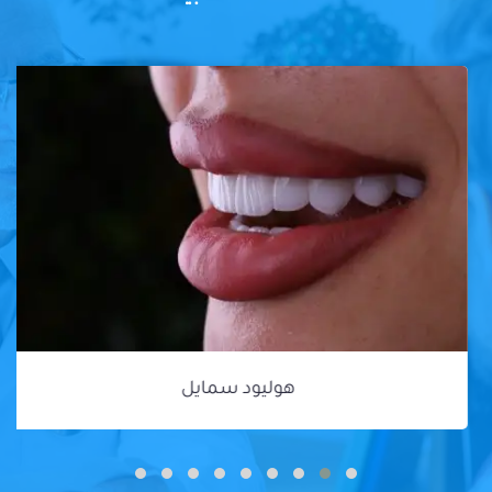
هوليود سمايل