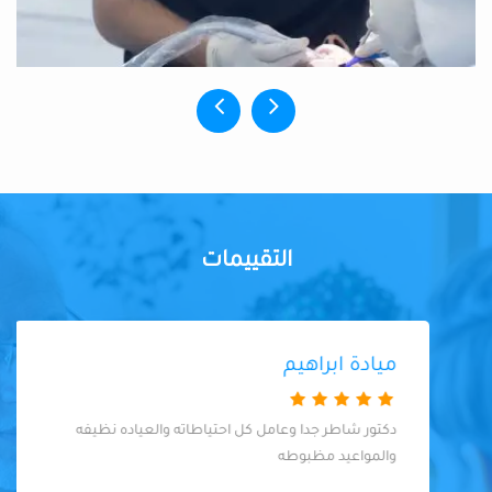
التقييمات
ميادة ابراهيم
دكتور شاطر جدا وعامل كل احتياطاته والعياده نظيفه
والمواعيد مظبوطه