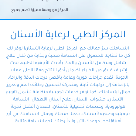
المركز هو وجهةً مميزة تضم جميع
احتياجات الأسنان تحت سقف واحد،
وتضمن لك حلاً شاملًا لجميع
المركز الطبي لرعاية الأسنان
مشكلات أسنانك بفضل فريقنا
ابتسامتك سرّ جمالك مع المركز الطبي لرعاية الأسنان! نوفر لك
المتخصص ذوي الخبرة، ستجد نفسك
كل ما تحتاجه للحصول على ابتسامة صحية وجذابة من خلال علاج
شامل ومتكامل للأسنان والفكّ بأحدث الأجهزة الطبية، تحت
في أيد أمينة تلبي احتياجاتك بكل
إشراف فريق من الخبراء لضمان أدق النتائج وفقًا لأعلى معايير
احترافية ودقة.
الجودة. نقدم جراحات فورية وعامة بأقصى درجات الدقة والراحة،
بالإضافة إلى تركيبات ثابتة ومتحركة لتحسين وظائف الفم وتعزيز
جمال ابتسامتك. كما نوفر خدمات تجميلية متكاملة تشمل تقويم
الأسنان، حشوات الأسنان، علاج أسنان الأطفال، ابتسامة
هوليوودية، وعدسات تجميلية للأسنان، لضمان أفضل تجربة
تجميلية وصحية لأسنانك. معنا، صحتك وجمال ابتسامتك في أيدٍ
أمينة! احجز موعدك الآن وابدأ رحلتك نحو ابتسامة مثالية!