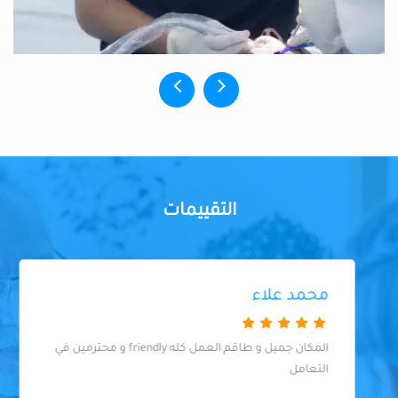
التقييمات
محمد علاء
المكان جميل و طاقم العمل كله friendly و محترمين في
التعامل