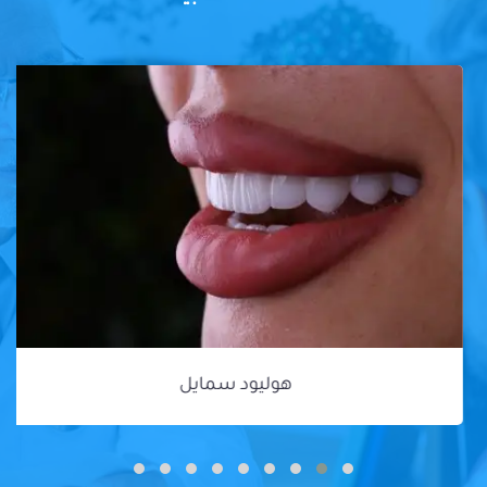
هوليود سمايل