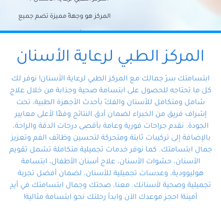
المركز هو وجهةً مميزة تضم جميع
احتياجات الأسنان تحت سقف واحد،
وتضمن لك حلاً شاملًا لجميع
المركز الطبي لرعاية الأسنان
مشكلات أسنانك بفضل فريقنا
ابتسامتك سرّ جمالك مع المركز الطبي لرعاية الأسنان! نوفر لك
المتخصص ذوي الخبرة، ستجد نفسك
كل ما تحتاجه للحصول على ابتسامة صحية وجذابة من خلال علاج
شامل ومتكامل للأسنان والفكّ بأحدث الأجهزة الطبية، تحت
في أيد أمينة تلبي احتياجاتك بكل
إشراف فريق من الخبراء لضمان أدق النتائج وفقًا لأعلى معايير
احترافية ودقة.
الجودة. نقدم جراحات فورية وعامة بأقصى درجات الدقة والراحة،
بالإضافة إلى تركيبات ثابتة ومتحركة لتحسين وظائف الفم وتعزيز
جمال ابتسامتك. كما نوفر خدمات تجميلية متكاملة تشمل تقويم
الأسنان، حشوات الأسنان، علاج أسنان الأطفال، ابتسامة
هوليوودية، وعدسات تجميلية للأسنان، لضمان أفضل تجربة
تجميلية وصحية لأسنانك. معنا، صحتك وجمال ابتسامتك في أيدٍ
أمينة! احجز موعدك الآن وابدأ رحلتك نحو ابتسامة مثالية!