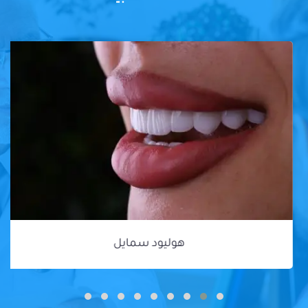
هوليود سمايل