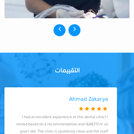
التقييمات
Ahmad Zakarya
I had an excellent experience at this dental clinic! I
visited based on a recommendation and I&#8217;m so
glad I did. The clinic is spotlessly clean and the staff