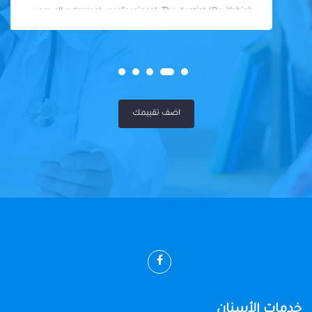
were all extremely professional. The dentist (Dr. Yahia)
was fantastic - knowledgeable, skilled, and so friendly. I
felt well taken care of throughout my visit. Highly
recommended!
اضف تقييمك
خدمات الأسنان