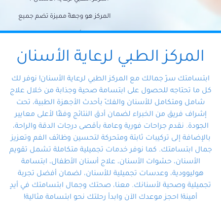
المركز هو وجهةً مميزة تضم جميع
احتياجات الأسنان تحت سقف واحد،
وتضمن لك حلاً شاملًا لجميع
المركز الطبي لرعاية الأسنان
مشكلات أسنانك بفضل فريقنا
ابتسامتك سرّ جمالك مع المركز الطبي لرعاية الأسنان! نوفر لك
المتخصص ذوي الخبرة، ستجد نفسك
كل ما تحتاجه للحصول على ابتسامة صحية وجذابة من خلال علاج
شامل ومتكامل للأسنان والفكّ بأحدث الأجهزة الطبية، تحت
في أيد أمينة تلبي احتياجاتك بكل
إشراف فريق من الخبراء لضمان أدق النتائج وفقًا لأعلى معايير
احترافية ودقة.
الجودة. نقدم جراحات فورية وعامة بأقصى درجات الدقة والراحة،
بالإضافة إلى تركيبات ثابتة ومتحركة لتحسين وظائف الفم وتعزيز
جمال ابتسامتك. كما نوفر خدمات تجميلية متكاملة تشمل تقويم
الأسنان، حشوات الأسنان، علاج أسنان الأطفال، ابتسامة
هوليوودية، وعدسات تجميلية للأسنان، لضمان أفضل تجربة
تجميلية وصحية لأسنانك. معنا، صحتك وجمال ابتسامتك في أيدٍ
أمينة! احجز موعدك الآن وابدأ رحلتك نحو ابتسامة مثالية!