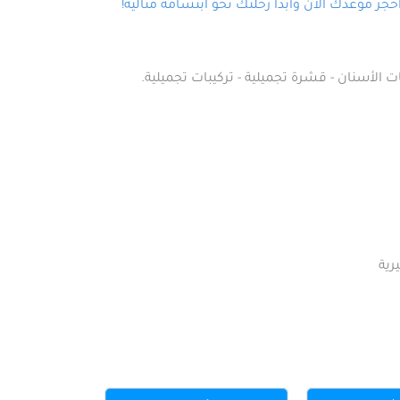
ز موعدك الآن وابدأ رحلتك نحو ابتسامة مثالية!
ت الأسنان - قشرة تجميلية - تركيبات تجميلية.
رية