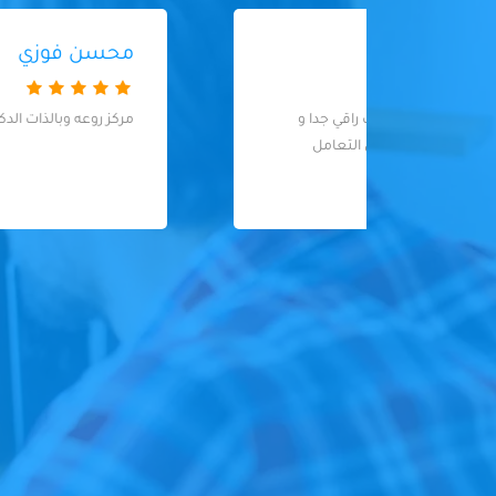
محسن فوزي
ا و
مركز روعه وبالذات الدكتوره روان الطب الاسنان