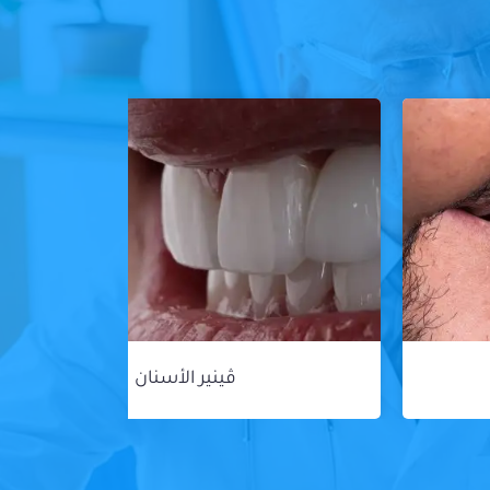
ڤينير الأسنان