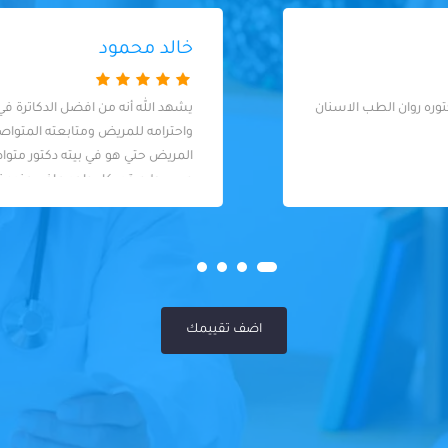
خالد محمود
يشهد الله أنه من افضل الدكاترة في معاملته
واحترامه للمريض ومتابعته المتواصلة مع
المريض حتي هو في بيته دكتور متواضع
وبسيط ويقدر كل واحد مافي عنده تميز لحد.
كل المرضى عنده سواسية
اضف تقييمك