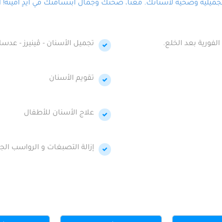
لية وصحية لأسنانك. معنا، صحتك وجمال ابتسامتك في أيدٍ أمينة! احج
الفورية بعد الخلع.
تجميل الأسنان - ڤينيرز - عدسا
تقويم الأسنان
علاج الأسنان للأطفال
إزالة التصبغات و الرواسب الجي