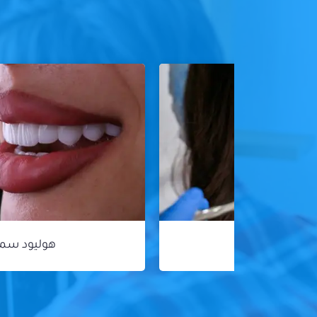
هوليود سمايل