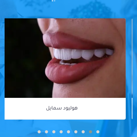
هوليود سمايل