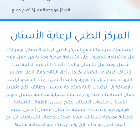
المركز هو وجهةً مميزة تضم جميع
احتياجات الأسنان تحت سقف واحد،
وتضمن لك حلاً شاملًا لجميع
المركز الطبي لرعاية الأسنان
مشكلات أسنانك بفضل فريقنا
ابتسامتك سرّ جمالك مع المركز الطبي لرعاية الأسنان! نوفر لك
المتخصص ذوي الخبرة، ستجد نفسك
كل ما تحتاجه للحصول على ابتسامة صحية وجذابة من خلال علاج
شامل ومتكامل للأسنان والفكّ بأحدث الأجهزة الطبية، تحت
في أيد أمينة تلبي احتياجاتك بكل
إشراف فريق من الخبراء لضمان أدق النتائج وفقًا لأعلى معايير
احترافية ودقة.
الجودة. نقدم جراحات فورية وعامة بأقصى درجات الدقة والراحة،
بالإضافة إلى تركيبات ثابتة ومتحركة لتحسين وظائف الفم وتعزيز
جمال ابتسامتك. كما نوفر خدمات تجميلية متكاملة تشمل تقويم
الأسنان، حشوات الأسنان، علاج أسنان الأطفال، ابتسامة
هوليوودية، وعدسات تجميلية للأسنان، لضمان أفضل تجربة
تجميلية وصحية لأسنانك. معنا، صحتك وجمال ابتسامتك في أيدٍ
أمينة! احجز موعدك الآن وابدأ رحلتك نحو ابتسامة مثالية!