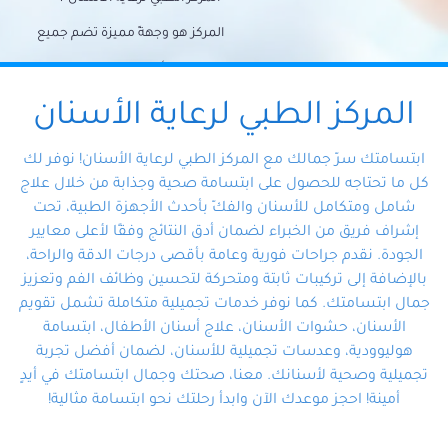
المركز هو وجهةً مميزة تضم جميع
احتياجات الأسنان تحت سقف واحد،
وتضمن لك حلاً شاملًا لجميع
المركز الطبي لرعاية الأسنان
مشكلات أسنانك بفضل فريقنا
ابتسامتك سرّ جمالك مع المركز الطبي لرعاية الأسنان! نوفر لك
المتخصص ذوي الخبرة، ستجد نفسك
كل ما تحتاجه للحصول على ابتسامة صحية وجذابة من خلال علاج
شامل ومتكامل للأسنان والفكّ بأحدث الأجهزة الطبية، تحت
في أيد أمينة تلبي احتياجاتك بكل
إشراف فريق من الخبراء لضمان أدق النتائج وفقًا لأعلى معايير
احترافية ودقة.
الجودة. نقدم جراحات فورية وعامة بأقصى درجات الدقة والراحة،
بالإضافة إلى تركيبات ثابتة ومتحركة لتحسين وظائف الفم وتعزيز
جمال ابتسامتك. كما نوفر خدمات تجميلية متكاملة تشمل تقويم
الأسنان، حشوات الأسنان، علاج أسنان الأطفال، ابتسامة
هوليوودية، وعدسات تجميلية للأسنان، لضمان أفضل تجربة
تجميلية وصحية لأسنانك. معنا، صحتك وجمال ابتسامتك في أيدٍ
أمينة! احجز موعدك الآن وابدأ رحلتك نحو ابتسامة مثالية!