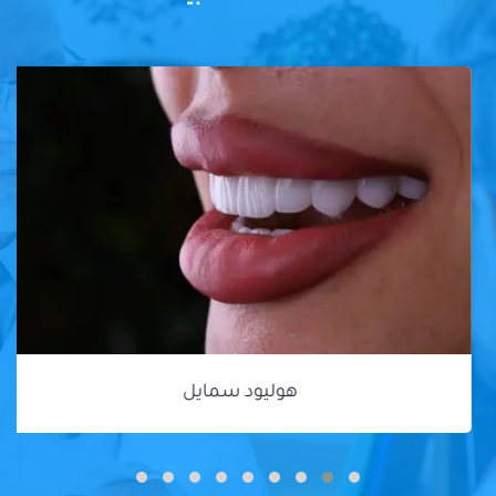
هوليود سمايل