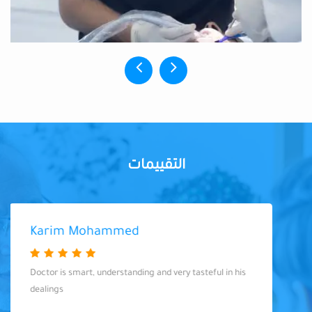
التقييمات
Karim Mohammed
Doctor is smart, understanding and very tasteful in his
dealings