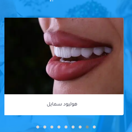
هوليود سمايل