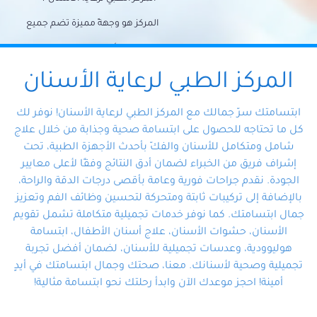
المركز هو وجهةً مميزة تضم جميع
احتياجات الأسنان تحت سقف واحد،
وتضمن لك حلاً شاملًا لجميع
المركز الطبي لرعاية الأسنان
مشكلات أسنانك بفضل فريقنا
ابتسامتك سرّ جمالك مع المركز الطبي لرعاية الأسنان! نوفر لك
المتخصص ذوي الخبرة، ستجد نفسك
كل ما تحتاجه للحصول على ابتسامة صحية وجذابة من خلال علاج
شامل ومتكامل للأسنان والفكّ بأحدث الأجهزة الطبية، تحت
في أيد أمينة تلبي احتياجاتك بكل
إشراف فريق من الخبراء لضمان أدق النتائج وفقًا لأعلى معايير
احترافية ودقة.
الجودة. نقدم جراحات فورية وعامة بأقصى درجات الدقة والراحة،
بالإضافة إلى تركيبات ثابتة ومتحركة لتحسين وظائف الفم وتعزيز
جمال ابتسامتك. كما نوفر خدمات تجميلية متكاملة تشمل تقويم
الأسنان، حشوات الأسنان، علاج أسنان الأطفال، ابتسامة
هوليوودية، وعدسات تجميلية للأسنان، لضمان أفضل تجربة
تجميلية وصحية لأسنانك. معنا، صحتك وجمال ابتسامتك في أيدٍ
أمينة! احجز موعدك الآن وابدأ رحلتك نحو ابتسامة مثالية!