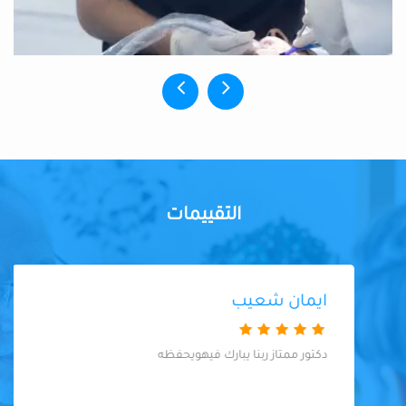
التقييمات
ايمان شعيب
دكتور ممتاز ربنا يبارك فيهويحفظه