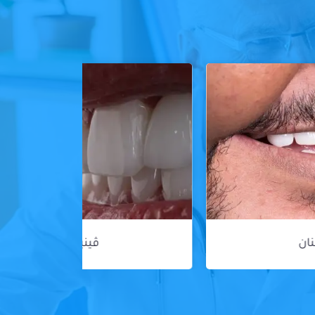
ڤينير الأسنان