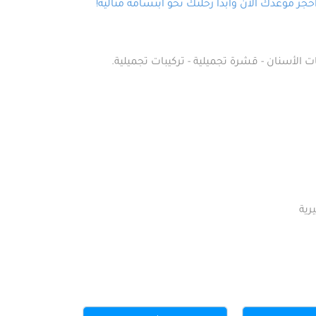
ز موعدك الآن وابدأ رحلتك نحو ابتسامة مثالية!
ت الأسنان - قشرة تجميلية - تركيبات تجميلية.
رية