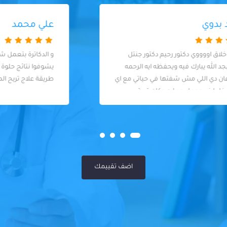
علي محمد
و الدكاترة بتعمل شغلها بضمير و بيحبوا
يشوفوا نتائج حلوة لشغلهم و يلاقوا أنسب
طريقة علاج تريح المريض
اضف تقييمك