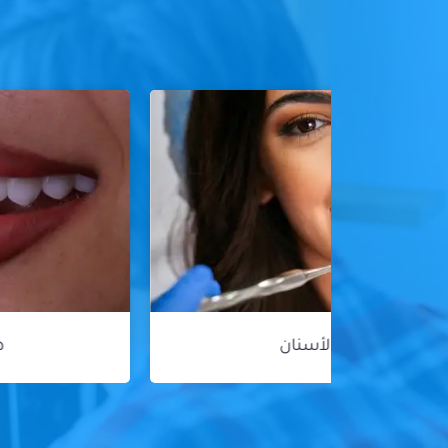
هوليود سمايل