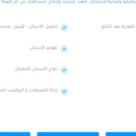
لية وصحية لأسنانك. معنا، صحتك وجمال ابتسامتك في أيدٍ أمينة! احج
الفورية بعد الخلع.
تجميل الأسنان - ڤينيرز - عدسا
تقويم الأسنان
علاج الأسنان للأطفال
إزالة التصبغات و الرواسب الجي