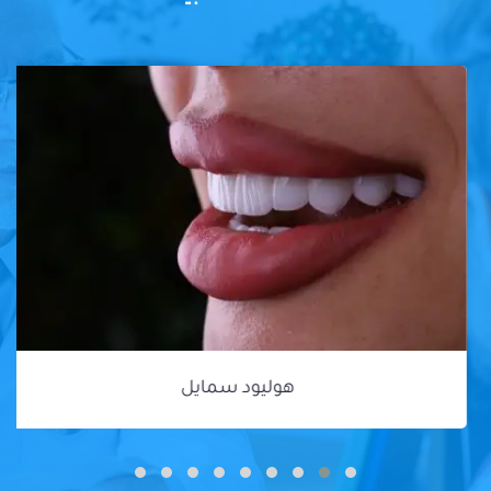
هوليود سمايل