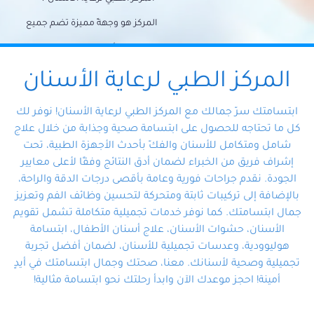
المركز هو وجهةً مميزة تضم جميع
احتياجات الأسنان تحت سقف واحد،
وتضمن لك حلاً شاملًا لجميع
المركز الطبي لرعاية الأسنان
مشكلات أسنانك بفضل فريقنا
ابتسامتك سرّ جمالك مع المركز الطبي لرعاية الأسنان! نوفر لك
المتخصص ذوي الخبرة، ستجد نفسك
كل ما تحتاجه للحصول على ابتسامة صحية وجذابة من خلال علاج
شامل ومتكامل للأسنان والفكّ بأحدث الأجهزة الطبية، تحت
في أيد أمينة تلبي احتياجاتك بكل
إشراف فريق من الخبراء لضمان أدق النتائج وفقًا لأعلى معايير
احترافية ودقة.
الجودة. نقدم جراحات فورية وعامة بأقصى درجات الدقة والراحة،
بالإضافة إلى تركيبات ثابتة ومتحركة لتحسين وظائف الفم وتعزيز
جمال ابتسامتك. كما نوفر خدمات تجميلية متكاملة تشمل تقويم
الأسنان، حشوات الأسنان، علاج أسنان الأطفال، ابتسامة
هوليوودية، وعدسات تجميلية للأسنان، لضمان أفضل تجربة
تجميلية وصحية لأسنانك. معنا، صحتك وجمال ابتسامتك في أيدٍ
أمينة! احجز موعدك الآن وابدأ رحلتك نحو ابتسامة مثالية!