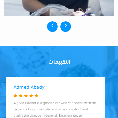
التقييمات
Admed Abady
A good listener is a good talker who can spend with the
patient a long time to listen to the complaint and
clarify the disease in general. Excellent doctor