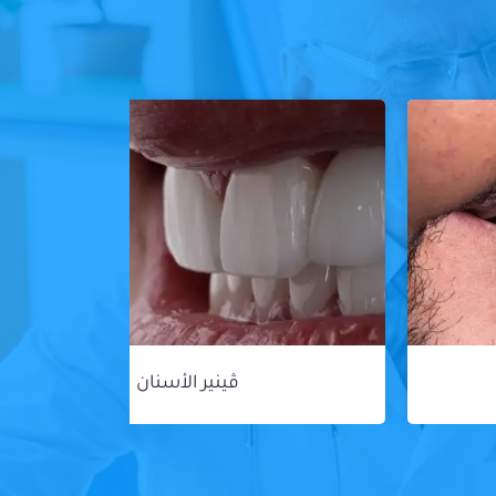
ڤينير الأسنان