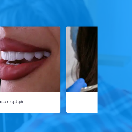
هوليود سمايل