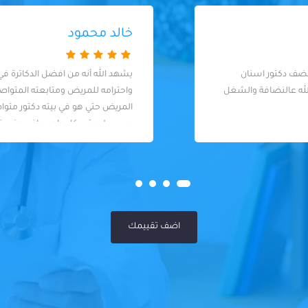
خالد محمود
يشهد الله أنه من افضل الدكاترة في معاملته
واحترامه للمريض ومتابعته المتواصلة مع
المريض حتي هو في بيته دكتور متواضع
وبسيط ويقدر كل واحد مافي عنده تميز لحد.
كل المرضى عنده سواسية
اضف تقييمك