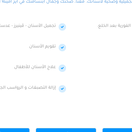
لية وصحية لأسنانك. معنا، صحتك وجمال ابتسامتك في أيدٍ أمينة! احج
الفورية بعد الخلع.
تجميل الأسنان - ڤينيرز - عدسا
تقويم الأسنان
علاج الأسنان للأطفال
إزالة التصبغات و الرواسب الجي