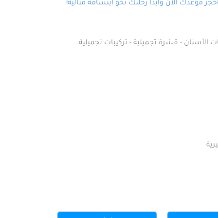
ز موعدك الآن وابدأ رحلتك نحو ابتسامة مثالية!
ت الأسنان - قشرة تجميلية - تركيبات تجميلية.
رية