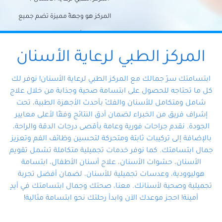
المركز هو وجهةً مميزة تضم جميع
احتياجات الأسنان تحت سقف واحد،
وتضمن لك حلاً شاملًا لجميع
المركز الطبي لرعاية الأسنان
مشكلات أسنانك بفضل فريقنا
ابتسامتك سرّ جمالك مع المركز الطبي لرعاية الأسنان! نوفر لك
المتخصص ذوي الخبرة، ستجد نفسك
كل ما تحتاجه للحصول على ابتسامة صحية وجذابة من خلال علاج
شامل ومتكامل للأسنان والفكّ بأحدث الأجهزة الطبية، تحت
في أيد أمينة تلبي احتياجاتك بكل
إشراف فريق من الخبراء لضمان أدق النتائج وفقًا لأعلى معايير
احترافية ودقة.
الجودة. نقدم جراحات فورية وعامة بأقصى درجات الدقة والراحة،
بالإضافة إلى تركيبات ثابتة ومتحركة لتحسين وظائف الفم وتعزيز
جمال ابتسامتك. كما نوفر خدمات تجميلية متكاملة تشمل تقويم
الأسنان، حشوات الأسنان، علاج أسنان الأطفال، ابتسامة
هوليوودية، وعدسات تجميلية للأسنان، لضمان أفضل تجربة
تجميلية وصحية لأسنانك. معنا، صحتك وجمال ابتسامتك في أيدٍ
أمينة! احجز موعدك الآن وابدأ رحلتك نحو ابتسامة مثالية!