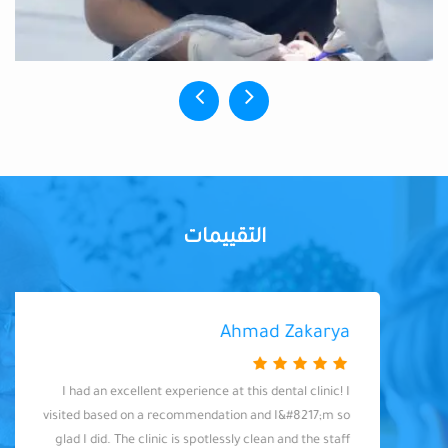
التقييمات
Ahmad Zakarya
I had an excellent experience at this dental clinic! I
visited based on a recommendation and I&#8217;m so
glad I did. The clinic is spotlessly clean and the staff