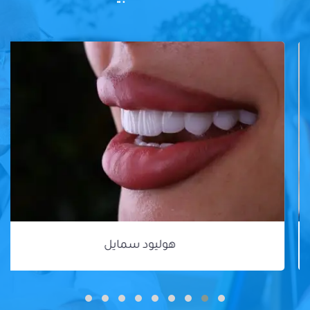
هوليود سمايل