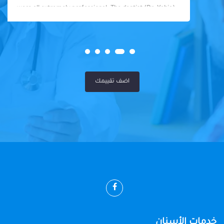
were all extremely professional. The dentist (Dr. Yahia)
was fantastic - knowledgeable, skilled, and so friendly. I
felt well taken care of throughout my visit. Highly
recommended!
اضف تقييمك
خدمات الأسنان