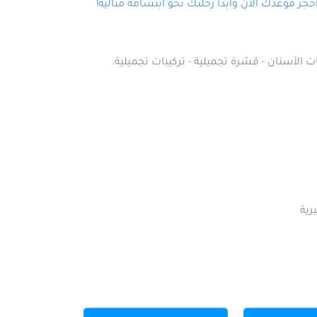
ز موعدك الآن وابدأ رحلتك نحو ابتسامة مثالية!
ت الأسنان - قشرة تجميلية - تركيبات تجميلية.
رية