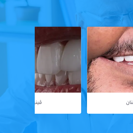
ڤينير الأسنان