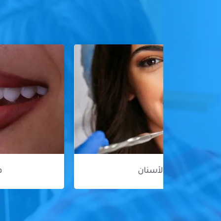
هوليود سمايل