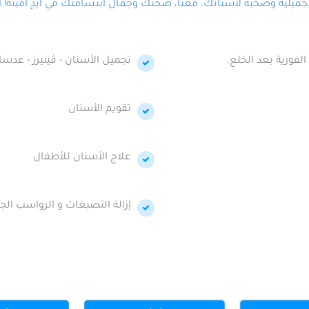
لية وصحية لأسنانك. معنا، صحتك وجمال ابتسامتك في أيدٍ أمينة! احج
الفورية بعد الخلع.
تجميل الأسنان - ڤينيرز - عدسا
تقويم الأسنان
علاج الأسنان للأطفال
إزالة التصبغات و الرواسب الجي