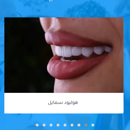
هوليود سمايل