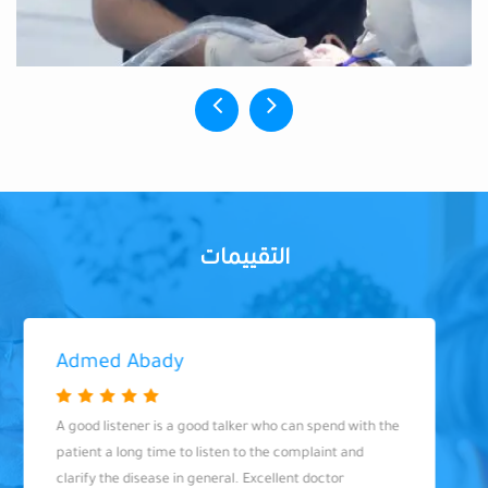
التقييمات
Admed Abady
A good listener is a good talker who can spend with the
patient a long time to listen to the complaint and
clarify the disease in general. Excellent doctor