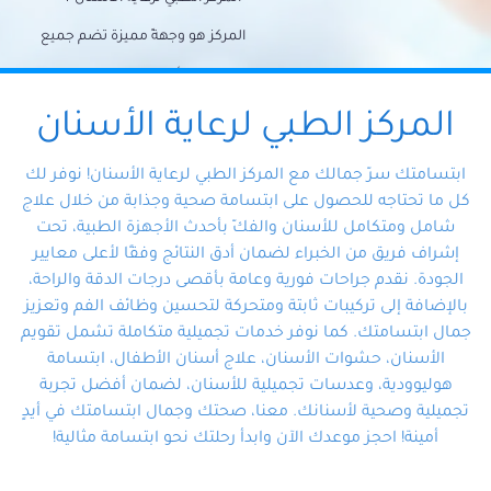
المركز هو وجهةً مميزة تضم جميع
احتياجات الأسنان تحت سقف واحد،
وتضمن لك حلاً شاملًا لجميع
المركز الطبي لرعاية الأسنان
مشكلات أسنانك بفضل فريقنا
ابتسامتك سرّ جمالك مع المركز الطبي لرعاية الأسنان! نوفر لك
المتخصص ذوي الخبرة، ستجد نفسك
كل ما تحتاجه للحصول على ابتسامة صحية وجذابة من خلال علاج
شامل ومتكامل للأسنان والفكّ بأحدث الأجهزة الطبية، تحت
في أيد أمينة تلبي احتياجاتك بكل
إشراف فريق من الخبراء لضمان أدق النتائج وفقًا لأعلى معايير
احترافية ودقة.
الجودة. نقدم جراحات فورية وعامة بأقصى درجات الدقة والراحة،
بالإضافة إلى تركيبات ثابتة ومتحركة لتحسين وظائف الفم وتعزيز
جمال ابتسامتك. كما نوفر خدمات تجميلية متكاملة تشمل تقويم
الأسنان، حشوات الأسنان، علاج أسنان الأطفال، ابتسامة
هوليوودية، وعدسات تجميلية للأسنان، لضمان أفضل تجربة
تجميلية وصحية لأسنانك. معنا، صحتك وجمال ابتسامتك في أيدٍ
أمينة! احجز موعدك الآن وابدأ رحلتك نحو ابتسامة مثالية!