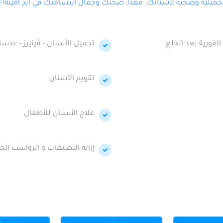
لية وصحية لأسنانك. معنا، صحتك وجمال ابتسامتك في أيدٍ أمينة! احج
الفورية بعد الخلع.
تجميل الأسنان - ڤينيرز - عدسا
تقويم الأسنان
علاج الأسنان للأطفال
إزالة التصبغات و الرواسب الجي