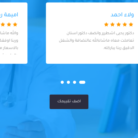
اميمة رمضام
والله ماشاء الله علي المركز والدكاتره الخبراء
وربنا اوفقكم بس لو ممكن تنزلوا قايمه
بالاسعار من كشف وتمويت العصب
والطربوش ودايمه مؤقته وشكرا
اضف تقييمك