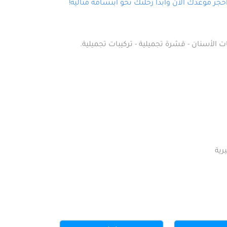
ز موعدك الآن وابدأ رحلتك نحو ابتسامة مثالية!
ت الأسنان - قشرة تجميلية - تركيبات تجميلية.
رية