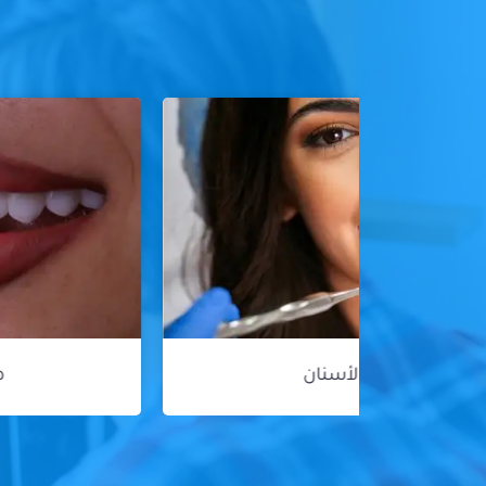
هوليود سمايل