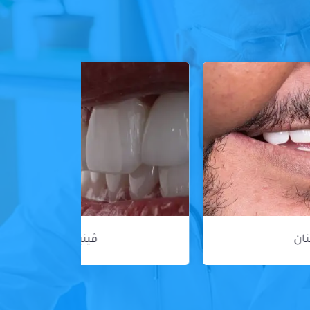
ڤينير الأسنان